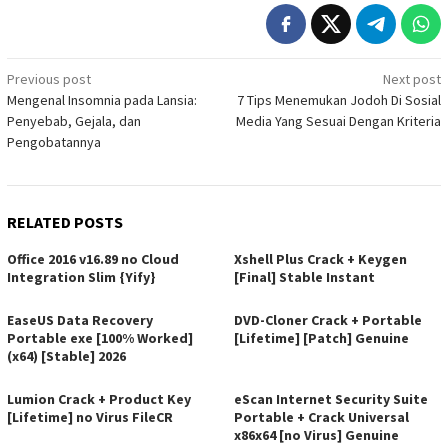
Post
Previous post
Next post
Mengenal Insomnia pada Lansia:
7 Tips Menemukan Jodoh Di Sosial
navigation
Penyebab, Gejala, dan
Media Yang Sesuai Dengan Kriteria
Pengobatannya
RELATED POSTS
Office 2016 v16.89 no Cloud
Xshell Plus Crack + Keygen
Integration Slim {Yify}
[Final] Stable Instant
EaseUS Data Recovery
DVD-Cloner Crack + Portable
Portable exe [100% Worked]
[Lifetime] [Patch] Genuine
(x64) [Stable] 2026
Lumion Crack + Product Key
eScan Internet Security Suite
[Lifetime] no Virus FileCR
Portable + Crack Universal
x86x64 [no Virus] Genuine