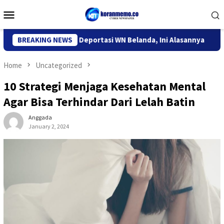
Skip
Mobile
to
Menu
content
migrasi Kediri Deportasi WN Belanda, Ini Alasannya
BREAKING NEWS
9 Des
Home
Uncategorized
10 Strategi Menjaga Kesehatan Mental
Agar Bisa Terhindar Dari Lelah Batin
Anggada
January 2, 2024