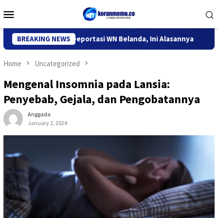
Skip
Mobile
to
Menu
content
grasi Kediri Deportasi WN Belanda, Ini Alasannya
BREAKING NEWS
9 Desa 
Home
Uncategorized
Mengenal Insomnia pada Lansia:
Penyebab, Gejala, dan Pengobatannya
Anggada
January 2, 2024