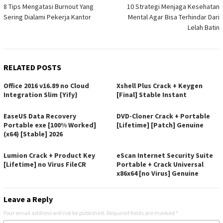
8 Tips Mengatasi Burnout Yang
10 Strategi Menjaga Kesehatan
navigation
Sering Dialami Pekerja Kantor
Mental Agar Bisa Terhindar Dari
Lelah Batin
RELATED POSTS
Office 2016 v16.89 no Cloud
Xshell Plus Crack + Keygen
Integration Slim {Yify}
[Final] Stable Instant
EaseUS Data Recovery
DVD-Cloner Crack + Portable
Portable exe [100% Worked]
[Lifetime] [Patch] Genuine
(x64) [Stable] 2026
Lumion Crack + Product Key
eScan Internet Security Suite
[Lifetime] no Virus FileCR
Portable + Crack Universal
x86x64 [no Virus] Genuine
Leave a Reply
Your email address will not be published.
Required fields are marked
*