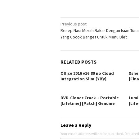
Post
Previous post
Resep Nasi Merah Bakar Dengan Isian Tun
navigation
Yang Cocok Banget Untuk Menu Diet
RELATED POSTS
Office 2016 v16.89 no Cloud
Xshe
Integration Slim {Yify}
[Fina
DVD-Cloner Crack + Portable
Lumi
[Lifetime] [Patch] Genuine
[Life
Leave a Reply
Your email address will not be published.
Required