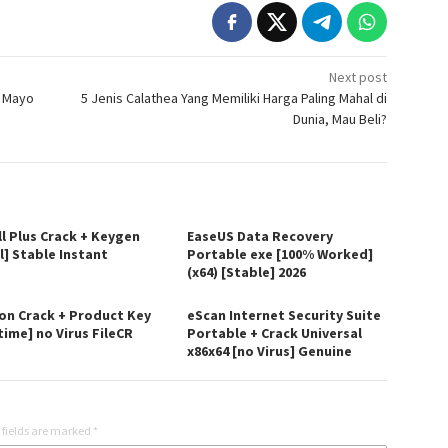
Next post
a Mayo
5 Jenis Calathea Yang Memiliki Harga Paling Mahal di
Dunia, Mau Beli?
ll Plus Crack + Keygen
EaseUS Data Recovery
l] Stable Instant
Portable exe [100% Worked]
(x64) [Stable] 2026
on Crack + Product Key
eScan Internet Security Suite
time] no Virus FileCR
Portable + Crack Universal
x86x64 [no Virus] Genuine
 fields are marked
*