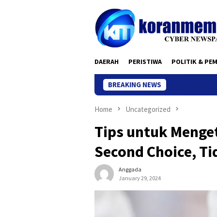
Skip
to
content
DAERAH
PERISTIWA
POLITIK & PE
BREAKING NEWS
Home
Uncategorized
Tips untuk Menge
Second Choice, Ti
Anggada
January 29, 2024