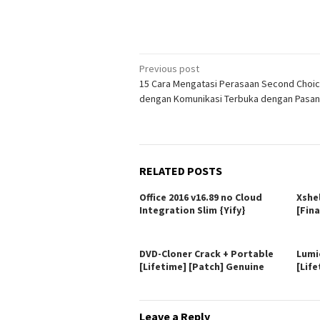
Post
Previous post
15 Cara Mengatasi Perasaan Second Choi
navigation
dengan Komunikasi Terbuka dengan Pasa
RELATED POSTS
Office 2016 v16.89 no Cloud
Xshe
Integration Slim {Yify}
[Fina
DVD-Cloner Crack + Portable
Lumi
[Lifetime] [Patch] Genuine
[Life
Leave a Reply