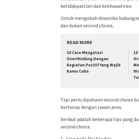
ketidakpastian dan kekhawatiran.
Untuk mengubah dinamika hubungan
dan bukan second choice,
READ MORE
10 Cara Mengatasi
10
Overthinking Dengan
Ov
Kegiatan Positif Yang Wajib
Me
Kamu Coba
Hi
Ta
Tapi perlu dipahami second choice bia
berharap dengan lawan jenis.
berikut adalah beberapa tips yang
second choice.
1. Jujur pada Diri Sendiri: