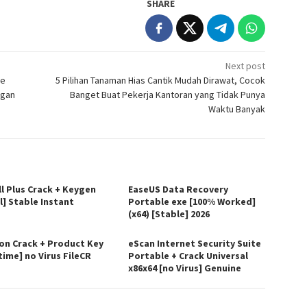
SHARE
Next post
ce
5 Pilihan Tanaman Hias Cantik Mudah Dirawat, Cocok
ngan
Banget Buat Pekerja Kantoran yang Tidak Punya
Waktu Banyak
ll Plus Crack + Keygen
EaseUS Data Recovery
l] Stable Instant
Portable exe [100% Worked]
(x64) [Stable] 2026
on Crack + Product Key
eScan Internet Security Suite
time] no Virus FileCR
Portable + Crack Universal
x86x64 [no Virus] Genuine