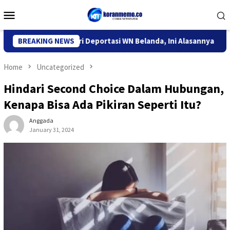
Skip
Mobile
to
Menu
content
 Imigrasi Kediri Deportasi WN Belanda, Ini Alasannya
BREAKING NEWS
9 D
Home
Uncategorized
Hindari Second Choice Dalam Hubungan,
Kenapa Bisa Ada Pikiran Seperti Itu?
Anggada
January 31, 2024