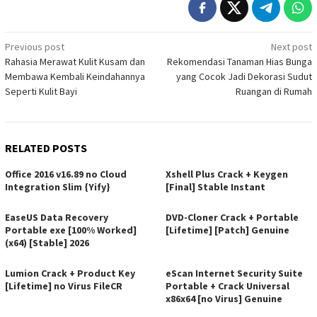
Post
Previous post
Next post
Rahasia Merawat Kulit Kusam dan
Rekomendasi Tanaman Hias Bunga
navigation
Membawa Kembali Keindahannya
yang Cocok Jadi Dekorasi Sudut
Seperti Kulit Bayi
Ruangan di Rumah
RELATED POSTS
Office 2016 v16.89 no Cloud
Xshell Plus Crack + Keygen
Integration Slim {Yify}
[Final] Stable Instant
EaseUS Data Recovery
DVD-Cloner Crack + Portable
Portable exe [100% Worked]
[Lifetime] [Patch] Genuine
(x64) [Stable] 2026
Lumion Crack + Product Key
eScan Internet Security Suite
[Lifetime] no Virus FileCR
Portable + Crack Universal
x86x64 [no Virus] Genuine