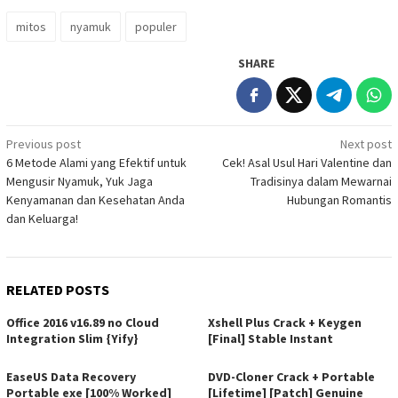
mitos
nyamuk
populer
SHARE
Post
Previous post
Next post
6 Metode Alami yang Efektif untuk
Cek! Asal Usul Hari Valentine dan
navigation
Mengusir Nyamuk, Yuk Jaga
Tradisinya dalam Mewarnai
Kenyamanan dan Kesehatan Anda
Hubungan Romantis
dan Keluarga!
RELATED POSTS
Office 2016 v16.89 no Cloud
Xshell Plus Crack + Keygen
Integration Slim {Yify}
[Final] Stable Instant
EaseUS Data Recovery
DVD-Cloner Crack + Portable
Portable exe [100% Worked]
[Lifetime] [Patch] Genuine