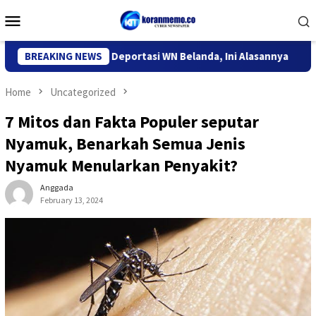
Skip
Mobile
to
Menu
content
igrasi Kediri Deportasi WN Belanda, Ini Alasannya
BREAKING NEWS
9 Desa
Home
Uncategorized
7 Mitos dan Fakta Populer seputar
Nyamuk, Benarkah Semua Jenis
Nyamuk Menularkan Penyakit?
Anggada
February 13, 2024