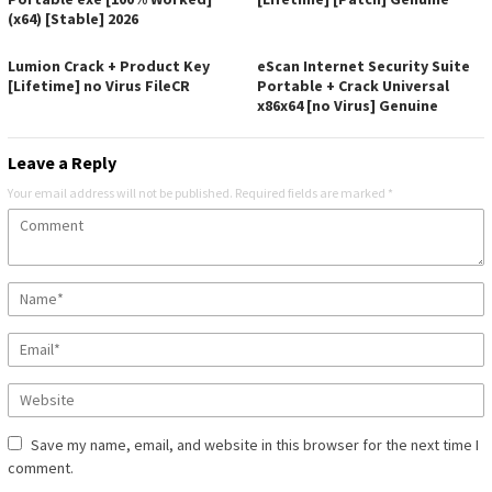
(x64) [Stable] 2026
Lumion Crack + Product Key
eScan Internet Security Suite
[Lifetime] no Virus FileCR
Portable + Crack Universal
x86x64 [no Virus] Genuine
Leave a Reply
Your email address will not be published.
Required fields are marked
*
Save my name, email, and website in this browser for the next time I
comment.