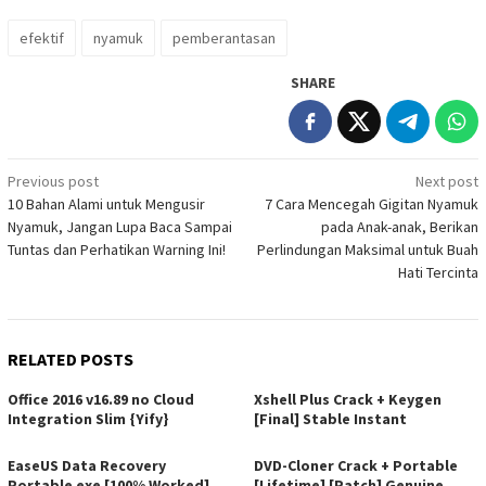
efektif
nyamuk
pemberantasan
SHARE
Post
Previous post
Next post
10 Bahan Alami untuk Mengusir
7 Cara Mencegah Gigitan Nyamuk
navigation
Nyamuk, Jangan Lupa Baca Sampai
pada Anak-anak, Berikan
Tuntas dan Perhatikan Warning Ini!
Perlindungan Maksimal untuk Buah
Hati Tercinta
RELATED POSTS
Office 2016 v16.89 no Cloud
Xshell Plus Crack + Keygen
Integration Slim {Yify}
[Final] Stable Instant
EaseUS Data Recovery
DVD-Cloner Crack + Portable
Portable exe [100% Worked]
[Lifetime] [Patch] Genuine