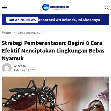
Skip
Mobile
to
Menu
content
grasi Kediri Deportasi WN Belanda, Ini Alasannya
BREAKING NEWS
9 Desa 
Home
Uncategorized
Strategi Pemberantasan: Begini 8 Cara
Efektif Menciptakan Lingkungan Bebas
Nyamuk
Anggada
February 13, 2024