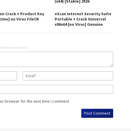
(x64) [Stable] 2026
on Crack + Product Key
eScan Internet Security Suite
time] no Virus FileCR
Portable + Crack Universal
x86x64 [no Virus] Genuine
 fields are marked
*
his browser for the next time I comment.