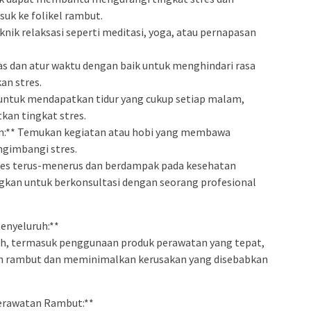
suk ke folikel rambut.
knik relaksasi seperti meditasi, yoga, atau pernapasan
as dan atur waktu dengan baik untuk menghindari rasa
an stres.
n untuk mendapatkan tidur yang cukup setiap malam,
kan tingkat stres.
n:** Temukan kegiatan atau hobi yang membawa
ngimbangi stres.
stres terus-menerus dan berdampak pada kesehatan
ngkan untuk berkonsultasi dengan seorang profesional
enyeluruh:**
h, termasuk penggunaan produk perawatan yang tepat,
 rambut dan meminimalkan kerusakan yang disebabkan
Perawatan Rambut:**