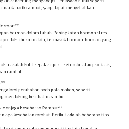
ngkin cenderung mengadopsi kebiasaan buruk seperti
menarik-narik rambut, yang dapat menyebabkan
Hormon:**
ngan hormon dalam tubuh. Peningkatan hormon stres
hi produksi hormon lain, termasuk hormon-hormon yang
t.
k masalah kulit kepala seperti ketombe atau psoriasis,
an rambut.
:**
engalami perubahan pada pola makan, seperti
ang mendukung kesehatan rambut.
tuk Menjaga Kesehatan Rambut:**
jaga kesehatan rambut. Berikut adalah beberapa tips
sik dapat membantu mengurangi tingkat stres dan