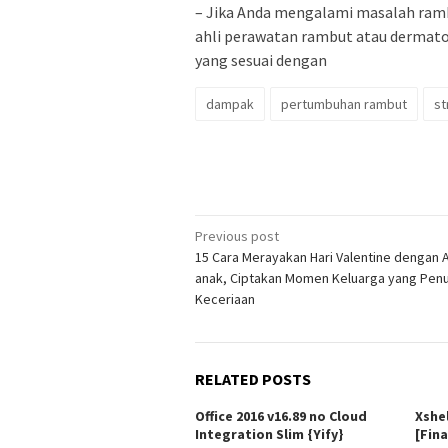
– Jika Anda mengalami masalah ramb
ahli perawatan rambut atau dermato
yang sesuai dengan
dampak
pertumbuhan rambut
st
Post
Previous post
15 Cara Merayakan Hari Valentine dengan 
navigation
anak, Ciptakan Momen Keluarga yang Pen
Keceriaan
RELATED POSTS
Office 2016 v16.89 no Cloud
Xshe
Integration Slim {Yify}
[Fina