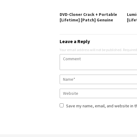
DVD-Cloner Crack + Portable
Lumi
[Lifetime] [Patch] Genuine
[Life
Leave a Reply
Your email address will not be published.
Required
Save my name, email, and website in t