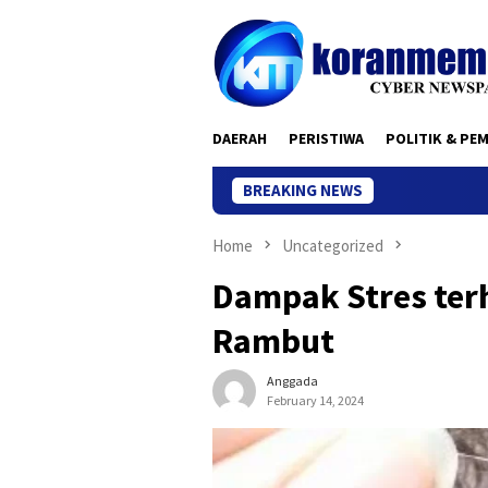
Skip
to
content
DAERAH
PERISTIWA
POLITIK & PE
BREAKING NEWS
Home
Uncategorized
Dampak Stres te
Rambut
Anggada
February 14, 2024