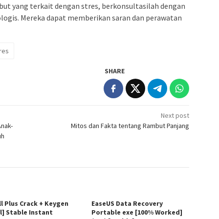
ut yang terkait dengan stres, berkonsultasilah dengan
logis. Mereka dapat memberikan saran dan perawatan
res
SHARE
Next post
Anak-
Mitos dan Fakta tentang Rambut Panjang
uh
ll Plus Crack + Keygen
EaseUS Data Recovery
l] Stable Instant
Portable exe [100% Worked]