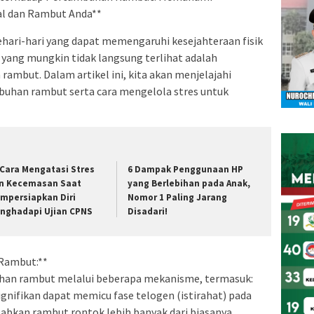
al dan Rambut Anda**
sehari-hari yang dapat memengaruhi kesejahteraan fisik
 yang mungkin tidak langsung terlihat adalah
mbut. Dalam artikel ini, kita akan menjelajahi
mbuhan rambut serta cara mengelola stres untuk
 Cara Mengatasi Stres
6 Dampak Penggunaan HP
n Kecemasan Saat
yang Berlebihan pada Anak,
mpersiapkan Diri
Nomor 1 Paling Jarang
nghadapi Ujian CPNS
Disadari!
 Rambut:**
han rambut melalui beberapa mekanisme, termasuk:
signifikan dapat memicu fase telogen (istirahat) pada
bkan rambut rontok lebih banyak dari biasanya.