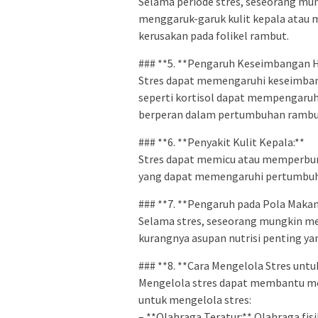
Selama periode stres, seseorang mu
menggaruk-garuk kulit kepala atau 
kerusakan pada folikel rambut.
### **5. **Pengaruh Keseimbangan 
Stres dapat memengaruhi keseimba
seperti kortisol dapat mempengaru
berperan dalam pertumbuhan rambu
### **6. **Penyakit Kulit Kepala:**
Stres dapat memicu atau memperburu
yang dapat memengaruhi pertumbuh
### **7. **Pengaruh pada Pola Makan
Selama stres, seseorang mungkin m
kurangnya asupan nutrisi penting y
### **8. **Cara Mengelola Stres un
Mengelola stres dapat membantu men
untuk mengelola stres:
– **Olahraga Teratur:** Olahraga fi