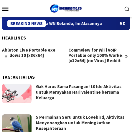
Skip
Mobile
to
Menu
content
i Kediri Deportasi WN Belanda, Ini Alasannya
BREAKING NEWS
9 Desa di 6
HEADLINES
Ableton Live Portable exe
CommView for WiFi VoIP
«
»
Windows 10 [x86x64]
Portable only 100% Worked
[x32x64] [no Virus] Reddit
TAG:
AKTIVITAS
Gak Harus Sama Pasangan! 10 Ide Aktivitas
untuk Merayakan Hari Valentine bersama
Keluarga
5 Permainan Seru untuk Lovebird, Aktivitas
Menyenangkan untuk Meningkatkan
Kesejahteraan