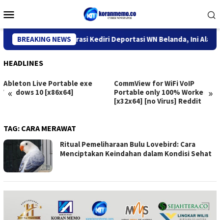
Skip
Mobile
to
Menu
content
Kantor Imigrasi Kediri Deportasi WN Belanda, Ini Alasannya
BREAKING NEWS
HEADLINES
Ableton Live Portable exe
CommView for WiFi VoIP
«
»
Windows 10 [x86x64]
Portable only 100% Worked
[x32x64] [no Virus] Reddit
TAG:
CARA MERAWAT
Ritual Pemeliharaan Bulu Lovebird: Cara
Menciptakan Keindahan dalam Kondisi Sehat