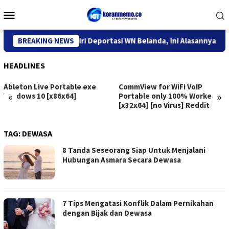
Skip
Mobile
to
Menu
content
tor Imigrasi Kediri Deportasi WN Belanda, Ini Alasannya
BREAKING NEWS
HEADLINES
Ableton Live Portable exe
CommView for WiFi VoIP
«
»
Windows 10 [x86x64]
Portable only 100% Worked
[x32x64] [no Virus] Reddit
TAG:
DEWASA
8 Tanda Seseorang Siap Untuk Menjalani
Hubungan Asmara Secara Dewasa
7 Tips Mengatasi Konflik Dalam Pernikahan
dengan Bijak dan Dewasa