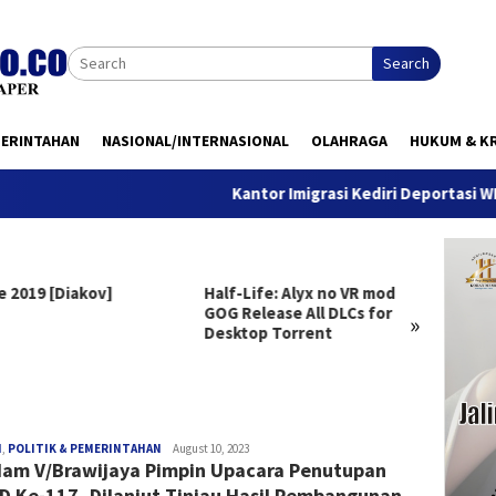
Search
MERINTAHAN
NASIONAL/INTERNASIONAL
OLAHRAGA
HUKUM & KR
Kantor Imigrasi Kediri Deportasi WN Bela
e 2019 [Diakov]
Half-Life: Alyx no VR mod
Clair 
GOG Release All DLCs for
Deluxe
»
Desktop Torrent
Versio
Windo
redaksi
H
,
POLITIK & PEMERINTAHAN
August 10, 2023
am V/Brawijaya Pimpin Upacara Penutupan
 Ke-117, Dilanjut Tinjau Hasil Pembangunan