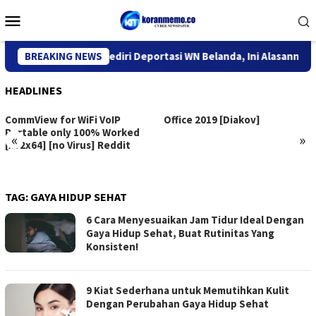
Skip
Mobile
to
Menu
content
antor Imigrasi Kediri Deportasi WN Belanda, Ini Alasannya
BREAKING NEWS
HEADLINES
CommView for WiFi VoIP
Office 2019 [Diakov]
Portable only 100% Worked
«
»
[x32x64] [no Virus] Reddit
TAG:
GAYA HIDUP SEHAT
6 Cara Menyesuaikan Jam Tidur Ideal Dengan
Gaya Hidup Sehat, Buat Rutinitas Yang
Konsisten!
9 Kiat Sederhana untuk Memutihkan Kulit
Dengan Perubahan Gaya Hidup Sehat