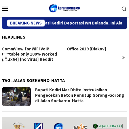
Skip
Mobile
to
Menu
content
Kantor Imigrasi Kediri Deportasi WN Belanda, Ini Alasannya
BREAKING NEWS
HEADLINES
CommView for WiFi VoIP
Office 2019 [Diakov]
Portable only 100% Worked
«
»
[x32x64] [no Virus] Reddit
TAG:
JALAN SOEKARNO-HATTA
Bupati Kediri Mas Dhito Instruksikan
Pengecekan Beton Penutup Gorong-Gorong
di Jalan Soekarno-Hatta