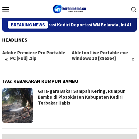
Skip
Mobile
to
Menu
content
BREAKING NEWS
Kantor Imigrasi Kediri Deportasi WN Belanda, Ini Alasannya
HEADLINES
Ableton Live Portable exe
CommView for WiFi VoIP
«
»
Windows 10 [x86x64]
Portable only 100% Worked
[x32x64] [no Virus] Reddit
TAG:
KEBAKARAN RUMPUN BAMBU
Gara-gara Bakar Sampah Kering, Rumpun
Bambu di Plosoklaten Kabupaten Kediri
Terbakar Habis