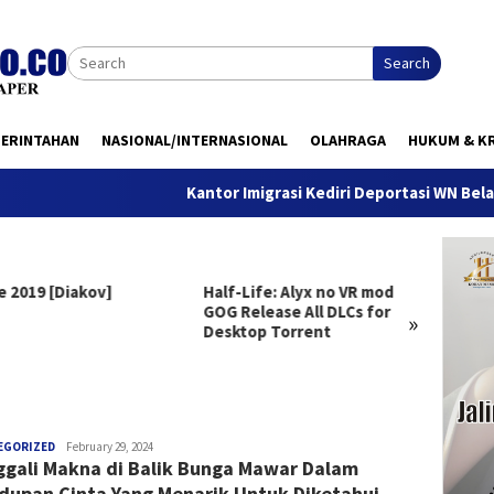
Search
MERINTAHAN
NASIONAL/INTERNASIONAL
OLAHRAGA
HUKUM & KR
Kantor Imigrasi Kediri Deportasi WN Belanda, Ini
e 2019 [Diakov]
Half-Life: Alyx no VR mod
Clair 
GOG Release All DLCs for
Deluxe
»
Desktop Torrent
Versio
Windo
anggada
EGORIZED
February 29, 2024
gali Makna di Balik Bunga Mawar Dalam
dupan Cinta Yang Menarik Untuk Diketahui