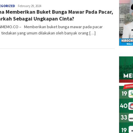
anggada
EGORIZED
February 29, 2024
a Memberikan Buket Bunga Mawar Pada Pacar,
rkah Sebagai Ungkapan Cinta?
MEMO.CO – Memberikan buket bunga mawar pada pacar
 tindakan yang umum dilakukan oleh banyak orang […]