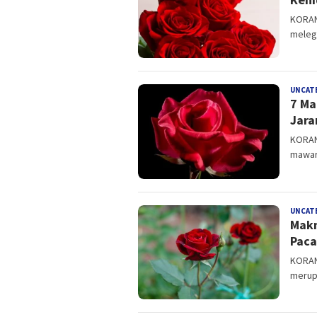
KORAN
melege
UNCAT
7 Ma
Jara
KORAN
mawar 
UNCAT
Makn
Paca
KORAN
merupa