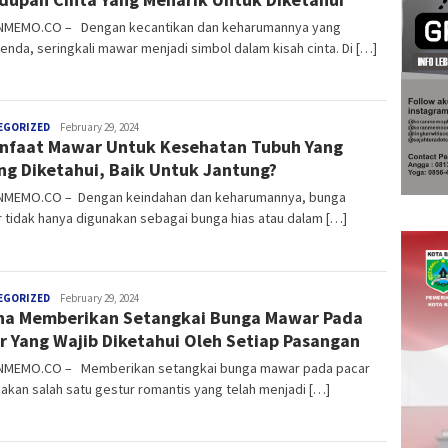
MEMO.CO – Dengan kecantikan dan keharumannya yang
nda, seringkali mawar menjadi simbol dalam kisah cinta. Di […]
anggada
EGORIZED
February 29, 2024
nfaat Mawar Untuk Kesehatan Tubuh Yang
ng Diketahui, Baik Untuk Jantung?
MEMO.CO – Dengan keindahan dan keharumannya, bunga
tidak hanya digunakan sebagai bunga hias atau dalam […]
anggada
EGORIZED
February 29, 2024
a Memberikan Setangkai Bunga Mawar Pada
r Yang Wajib Diketahui Oleh Setiap Pasangan
MEMO.CO – Memberikan setangkai bunga mawar pada pacar
kan salah satu gestur romantis yang telah menjadi […]