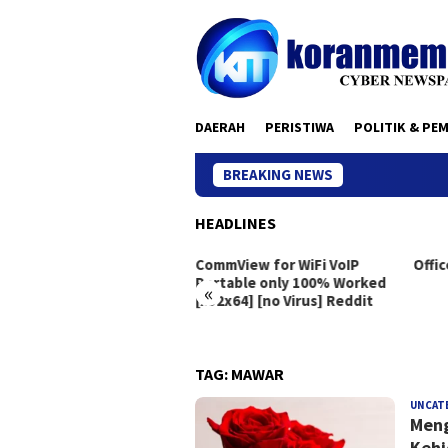
Skip
to
content
DAERAH
PERISTIWA
POLITIK & PE
BREAKING NEWS
HEADLINES
eton Live Portable exe
CommView for WiFi VoIP
Offic
dows 10 [x86x64]
Portable only 100% Worked
«
[x32x64] [no Virus] Reddit
TAG:
MAWAR
UNCAT
Meng
Kehi