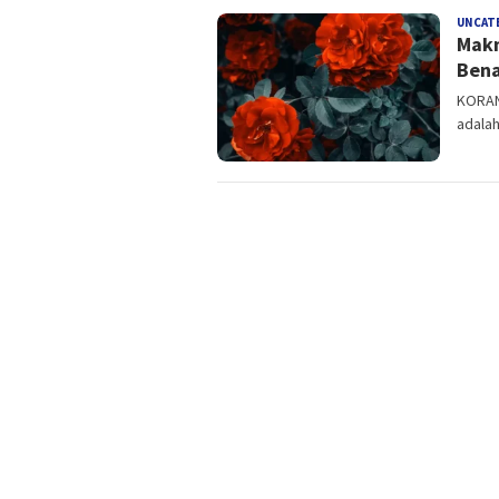
UNCAT
Makn
Bena
KORAN
adalah