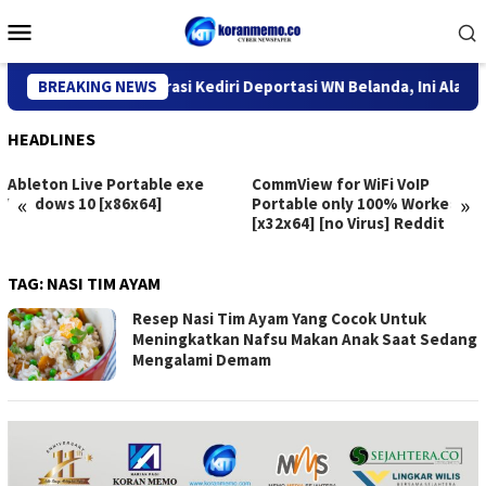
Skip
Mobile
to
Menu
content
Kantor Imigrasi Kediri Deportasi WN Belanda, Ini Alasannya
BREAKING NEWS
HEADLINES
Ableton Live Portable exe
CommView for WiFi VoIP
«
»
Windows 10 [x86x64]
Portable only 100% Worked
[x32x64] [no Virus] Reddit
TAG:
NASI TIM AYAM
Resep Nasi Tim Ayam Yang Cocok Untuk
Meningkatkan Nafsu Makan Anak Saat Sedang
Mengalami Demam