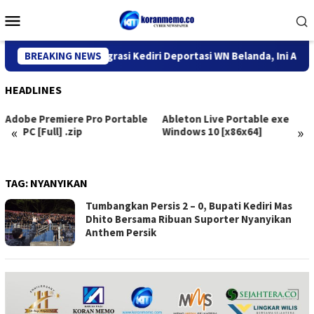
Skip
Mobile
to
Menu
content
BREAKING NEWS
Kantor Imigrasi Kediri Deportasi WN Belanda, Ini Alasannya
HEADLINES
Ableton Live Portable exe
CommView for WiFi VoIP
«
»
Windows 10 [x86x64]
Portable only 100% Worked
[x32x64] [no Virus] Reddit
TAG:
NYANYIKAN
Tumbangkan Persis 2 – 0, Bupati Kediri Mas
Dhito Bersama Ribuan Suporter Nyanyikan
Anthem Persik