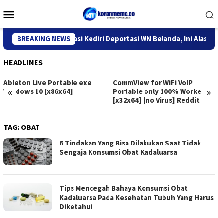
Skip
Mobile
to
Menu
content
Kantor Imigrasi Kediri Deportasi WN Belanda, Ini Alasannya
BREAKING NEWS
HEADLINES
Ableton Live Portable exe
CommView for WiFi VoIP
«
»
Windows 10 [x86x64]
Portable only 100% Worked
[x32x64] [no Virus] Reddit
TAG:
OBAT
6 Tindakan Yang Bisa Dilakukan Saat Tidak
Sengaja Konsumsi Obat Kadaluarsa
Tips Mencegah Bahaya Konsumsi Obat
Kadaluarsa Pada Kesehatan Tubuh Yang Harus
Diketahui