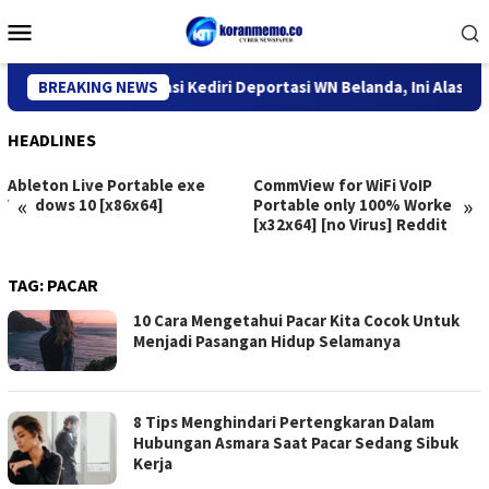
Skip
Mobile
to
Menu
content
Kantor Imigrasi Kediri Deportasi WN Belanda, Ini Alasannya
BREAKING NEWS
HEADLINES
Ableton Live Portable exe
CommView for WiFi VoIP
«
»
Windows 10 [x86x64]
Portable only 100% Worked
[x32x64] [no Virus] Reddit
TAG:
PACAR
10 Cara Mengetahui Pacar Kita Cocok Untuk
Menjadi Pasangan Hidup Selamanya
8 Tips Menghindari Pertengkaran Dalam
Hubungan Asmara Saat Pacar Sedang Sibuk
Kerja