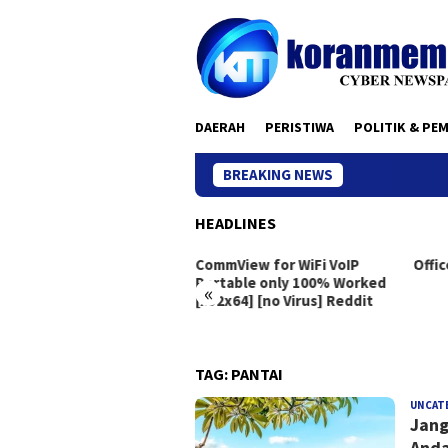
Skip
to
content
DAERAH
PERISTIWA
POLITIK & PE
BREAKING NEWS
HEADLINES
eton Live Portable exe
CommView for WiFi VoIP
Offic
dows 10 [x86x64]
Portable only 100% Worked
«
[x32x64] [no Virus] Reddit
TAG:
PANTAI
UNCAT
Jang
Anda