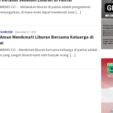
MEMO.CO – Melakukan liburan di pantai adalah pengalaman
menyegarkan, di mana Anda dapat menikmati sinar […]
anggada
EGORIZED
December 17, 2023
 Aman Menikmati Liburan Bersama Keluarga di
ai
MEMO.CO – Menikmati liburan bersama keluarga di pantai adalah
yang sangat dinanti-nanti oleh banyak orang. […]