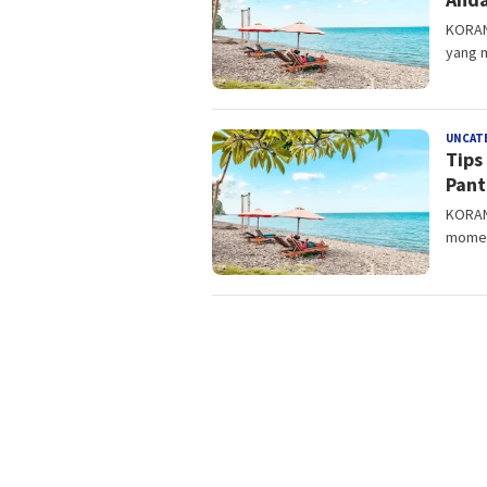
KORAN
yang 
UNCAT
Tips
Pant
KORAN
momen 