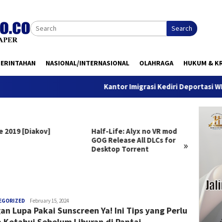
Search
MERINTAHAN
NASIONAL/INTERNASIONAL
OLAHRAGA
HUKUM & KR
Kantor Imigrasi Kediri Deportasi WN Beland
e 2019 [Diakov]
Half-Life: Alyx no VR mod
Clair 
GOG Release All DLCs for
Deluxe
»
Desktop Torrent
Versio
Windo
anggada
EGORIZED
February 15, 2024
an Lupa Pakai Sunscreen Ya! Ini Tips yang Perlu
 Ketahui Sebelum Liburan di Pantai