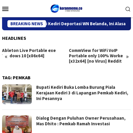
Skip
Mobile
to
Menu
content
Kantor Imigrasi Kediri Deportasi WN Belanda, Ini Alasannya
BREAKING NEWS
HEADLINES
Ableton Live Portable exe
CommView for WiFi VoIP
«
»
Windows 10 [x86x64]
Portable only 100% Worked
[x32x64] [no Virus] Reddit
TAG:
PEMKAB
Bupati Kediri Buka Lomba Burung Piala
Kerajaan Kediri 3 di Lapangan Pemkab Kediri,
Ini Pesannya
Dialog Dengan Puluhan Owner Perusahaan,
Mas Dhito : Pemkab Ramah Investasi