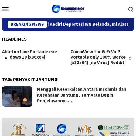
Skip
Mobile
to
Menu
content
Kantor Imigrasi Kediri Deportasi WN Belanda, Ini Alasannya
BREAKING NEWS
HEADLINES
Ableton Live Portable exe
CommView for WiFi VoIP
«
»
Windows 10 [x86x64]
Portable only 100% Worked
[x32x64] [no Virus] Reddit
TAG:
PENYAKIT JANTUNG
Menggali Keterkaitan Antara Insomnia dan
Kesehatan Jantung, Ternyata Begini
Penjelasannya…