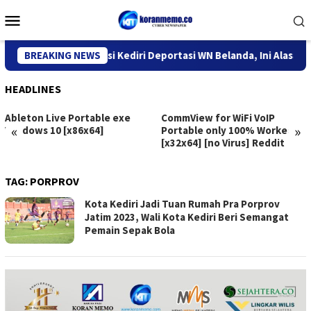
Skip
Mobile
to
Menu
content
Kantor Imigrasi Kediri Deportasi WN Belanda, Ini Alasannya
BREAKING NEWS
HEADLINES
Ableton Live Portable exe
CommView for WiFi VoIP
«
»
Windows 10 [x86x64]
Portable only 100% Worked
[x32x64] [no Virus] Reddit
TAG:
PORPROV
Kota Kediri Jadi Tuan Rumah Pra Porprov
Jatim 2023, Wali Kota Kediri Beri Semangat
Pemain Sepak Bola