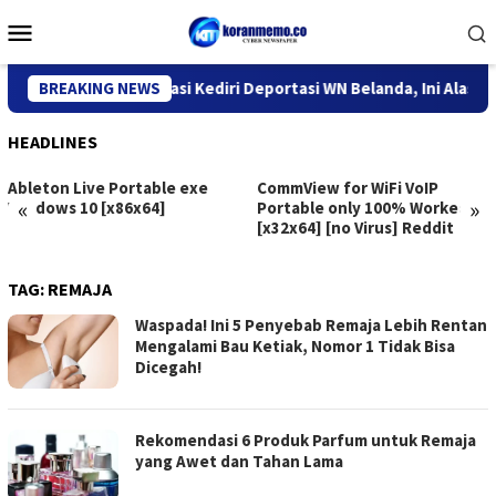
Skip
Mobile
to
Menu
content
Kantor Imigrasi Kediri Deportasi WN Belanda, Ini Alasannya
BREAKING NEWS
HEADLINES
Ableton Live Portable exe
CommView for WiFi VoIP
«
»
Windows 10 [x86x64]
Portable only 100% Worked
[x32x64] [no Virus] Reddit
TAG:
REMAJA
Waspada! Ini 5 Penyebab Remaja Lebih Rentan
Mengalami Bau Ketiak, Nomor 1 Tidak Bisa
Dicegah!
Rekomendasi 6 Produk Parfum untuk Remaja
yang Awet dan Tahan Lama