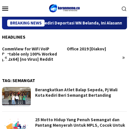
Skip
Mobile
to
Menu
content
antor Imigrasi Kediri Deportasi WN Belanda, Ini Alasannya
BREAKING NEWS
HEADLINES
CommView for WiFi VoIP
Office 2019 [Diakov]
Portable only 100% Worked
«
»
[x32x64] [no Virus] Reddit
TAG:
SEMANGAT
Berangkatkan Atlet Balap Sepeda, Pj Wali
Kota Kediri Beri Semangat Bertanding
25 Motto Hidup Yang Penuh Semangat dan
Pantang Menyerah Untuk MPLS, Cocok Untuk