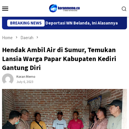
Skip
Mobile
to
Menu
content
igrasi Kediri Deportasi WN Belanda, Ini Alasannya
BREAKING NEWS
9 Desa 
Home
Daerah
Hendak Ambil Air di Sumur, Temukan
Lansia Warga Papar Kabupaten Kediri
Gantung Diri
Koran Memo
July 6, 2023