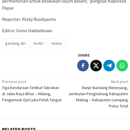
permohonan untuk dilakukan visum dalam,” pungkas Kapolsek
Papar.
Reporter: Rizky Rusdiyanto
Editor: Gimo Hadiwibowo
gantung diri
kediri
tewas
SHARE
Post
Previous post
Next post
Tiga Kendaraan Terlibat Tabrakan
Banjir Bandang Menerjang,
navigation
di Jalan Raya Blitar – Malang,
Jembatan Penghubung Kabupaten
Pengemudi Ojol Luka Patah Tangan
Malang – Kabupaten Lumajang
Putus Total
RELATED POSTS