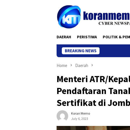
Skip
to
content
DAERAH
PERISTIWA
POLITIK & PE
BREAKING NEWS
Home
Daerah
Menteri ATR/Kepa
Pendaftaran Tanah
Sertifikat di Jom
Koran Memo
July 6, 2023