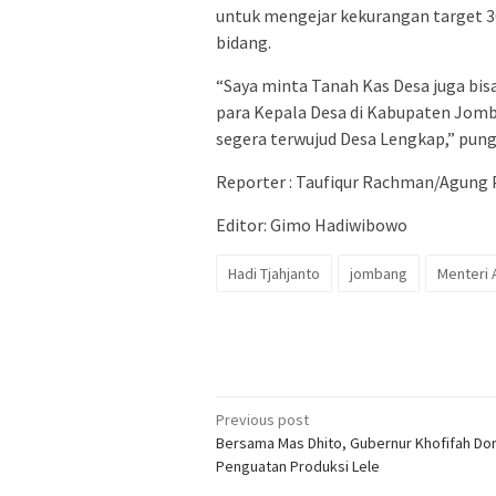
untuk mengejar kekurangan target 30
bidang.
“Saya minta Tanah Kas Desa juga bisa 
para Kepala Desa di Kabupaten Jom
segera terwujud Desa Lengkap,” pun
Reporter : Taufiqur Rachman/Agung
Editor: Gimo Hadiwibowo
Hadi Tjahjanto
jombang
Menteri 
Post
Previous post
Bersama Mas Dhito, Gubernur Khofifah Do
navigation
Penguatan Produksi Lele