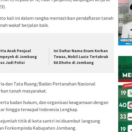
3).
nto kali ini dalam rangka memastikan pendaftaran tanah
nah wakaf berjalan baik.
rita Anak Penjual
Ini Daftar Nama Enam Korban
mpeyek di Jombang
Tewas, Mobil Luxio Tertabrak
los Jadi Polisi
KA Dhoho di Jombang
aria dan Tata Ruang/Badan Pertanahan Nasional
rkan tanah masyarakat.
serta badan hukum, dan organisasi keagamaan dengan
tar hingga terwujud Indonesia Lengkap.
jumlah titik di kota santri ini disambut langsung
an Forkompinda Kabupaten Jombang.