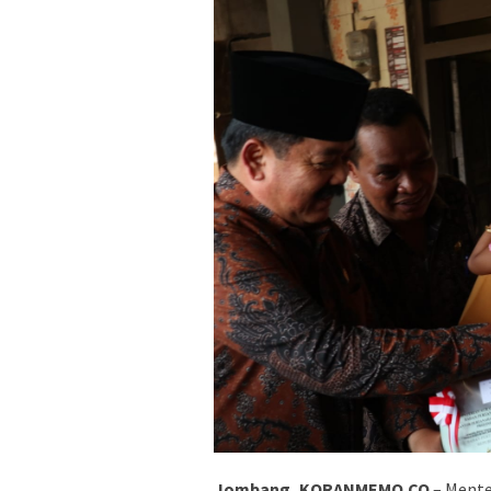
Jombang, KORANMEMO.CO
– Mente