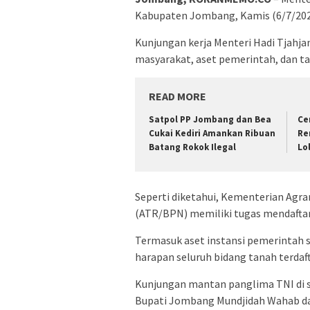
Kabupaten Jombang, Kamis (6/7/202
Kunjungan kerja Menteri Hadi Tjahja
masyarakat, aset pemerintah, dan ta
READ MORE
Satpol PP Jombang dan Bea
Ce
Cukai Kediri Amankan Ribuan
Re
Batang Rokok Ilegal
Lo
Seperti diketahui, Kementerian Agr
(ATR/BPN) memiliki tugas mendafta
Termasuk aset instansi pemerintah 
harapan seluruh bidang tanah terdaf
Kunjungan mantan panglima TNI di se
Bupati Jombang Mundjidah Wahab d