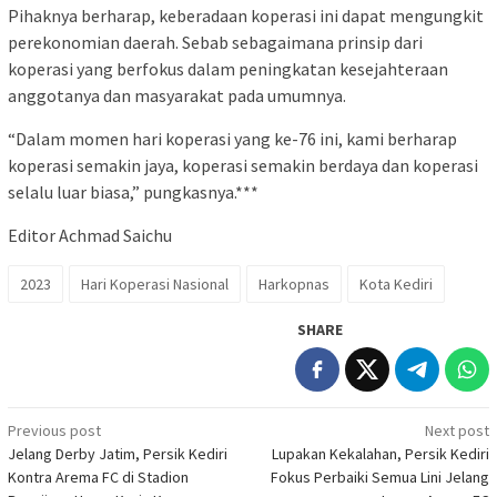
Pihaknya berharap, keberadaan koperasi ini dapat mengungkit
perekonomian daerah. Sebab sebagaimana prinsip dari
koperasi yang berfokus dalam peningkatan kesejahteraan
anggotanya dan masyarakat pada umumnya.
“Dalam momen hari koperasi yang ke-76 ini, kami berharap
koperasi semakin jaya, koperasi semakin berdaya dan koperasi
selalu luar biasa,” pungkasnya.***
Editor Achmad Saichu
2023
Hari Koperasi Nasional
Harkopnas
Kota Kediri
SHARE
Post
Previous post
Next post
Jelang Derby Jatim, Persik Kediri
Lupakan Kekalahan, Persik Kediri
navigation
Kontra Arema FC di Stadion
Fokus Perbaiki Semua Lini Jelang