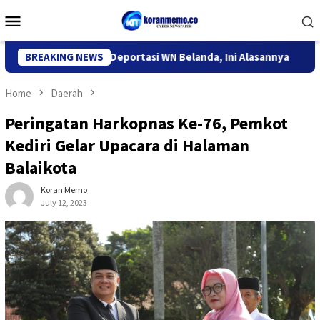
Skip
Mobile
to
Menu
content
grasi Kediri Deportasi WN Belanda, Ini Alasannya
BREAKING NEWS
9 Desa 
Home
Daerah
Peringatan Harkopnas Ke-76, Pemkot
Kediri Gelar Upacara di Halaman
Balaikota
Koran Memo
July 12, 2023