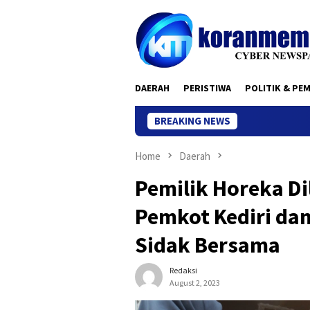
Skip
to
content
DAERAH
PERISTIWA
POLITIK & PE
BREAKING NEWS
Home
Daerah
Pemilik Horeka D
Pemkot Kediri da
Sidak Bersama
Redaksi
August 2, 2023