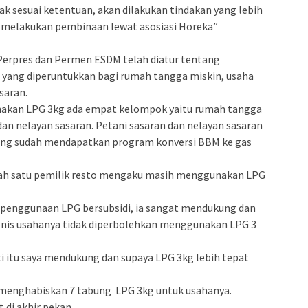
 sesuai ketentuan, akan dilakukan tindakan yang lebih
an melakukan pembinaan lewat asosiasi Horeka”
Perpres dan Permen ESDM telah diatur tentang
g yang diperuntukkan bagi rumah tangga miskin, usaha
saran.
nakan LPG 3kg ada empat kelompok yaitu rumah tangga
dan nelayan sasaran. Petani sasaran dan nelayan sasaran
 yang sudah mendapatkan program konversi BBM ke gas
salah satu pemilik resto mengaku masih menggunakan LPG
t penggunaan LPG bersubsidi, ia sangat mendukung dan
jenis usahanya tidak diperbolehkan menggunakan LPG 3
 itu saya mendukung dan supaya LPG 3kg lebih tepat
a menghabiskan 7 tabung LPG 3kg untuk usahanya.
 di akhir pekan.