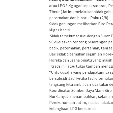
atau LPG 3 Kg agar tepat sasaran, 
Timur (Jatim) melakukan sidak gabun
peternakan dan binatu, Rabu (2/8).
Sidak gabungan melibatkan Biro Per
Migas Kediri.
Sidak tersebut sesuai dengan Surat 
SE dijelaskan tentang pelarangan pe
batik, peternakan, pertanian, tani t
Dari sidak ditemukan sejumlah Horek
Horeka dan usaha binatu yang masi
_trade in_ atau tukar tambah mengg
“Untuk usaha yang pendapatannya sa
bersubsidi. Jadi ketika tadi ditemu
langsung kita ambil dan kita tukar d
Koordinator Sumber Daya Alam Biro 
Nur Cahyati menambahkan, selain me
Perekonomian Jatim, sidak dilakukan
kelangkaan LPG bersubsidi.