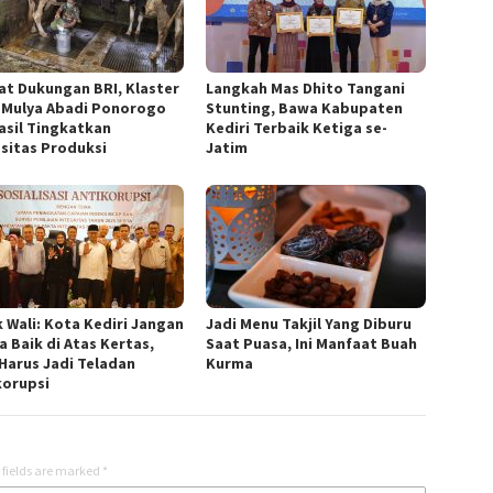
at Dukungan BRI, Klaster
Langkah Mas Dhito Tangani
 Mulya Abadi Ponorogo
Stunting, Bawa Kabupaten
asil Tingkatkan
Kediri Terbaik Ketiga se-
sitas Produksi
Jatim
 Wali: Kota Kediri Jangan
Jadi Menu Takjil Yang Diburu
a Baik di Atas Kertas,
Saat Puasa, Ini Manfaat Buah
Harus Jadi Teladan
Kurma
korupsi
 fields are marked
*