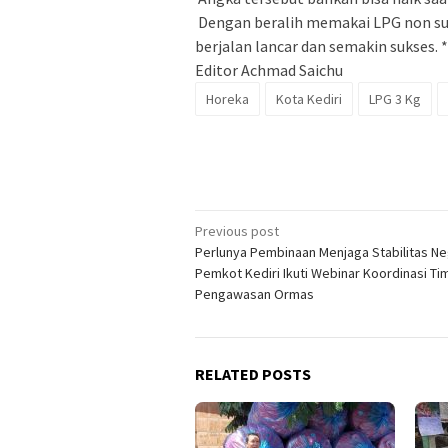
Dengan beralih memakai LPG non subs
berjalan lancar dan semakin sukses. 
Editor Achmad Saichu
Horeka
Kota Kediri
LPG 3 Kg
Post
Previous post
Perlunya Pembinaan Menjaga Stabilitas Ne
navigation
Pemkot Kediri Ikuti Webinar Koordinasi Ti
Pengawasan Ormas
RELATED POSTS