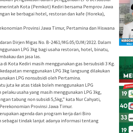
Pemerintah Kota (Pemkot) Kediri bersama Pemprov Jawa
gan ke berbagai hotel, restoran dan kafe (Horeka),
ekonomian Provinsi Jawa Timur, Pertamina dan Hiswana
Edaran Dirjen Migas No. B-2461/MG.05/DJM/2022. Dalam
nggunaan LPG 3kg bagi usaha restoran, hotel, binatu,
embakau dan jasa las.
a di Kota Kediri masih menggunakan gas bersubsidi 3 Kg.
h kedapatan menggunakan LPG 3kg langsung dilakukan
unakan LPG nonsubsidi oleh Pertamina.
tu juta ke atas tidak boleh menggunakan LPG
kan pelaku usaha yang masih menggunakan LPG 3kg,
engan tabung non subsidi 5,5kg,” kata Nur Cahyati,
Perekonomian Provinsi Jawa Timur.
rupakan agenda dan program kerja dari Biro
 sebagai tindak lanjut adanya informasi tentang