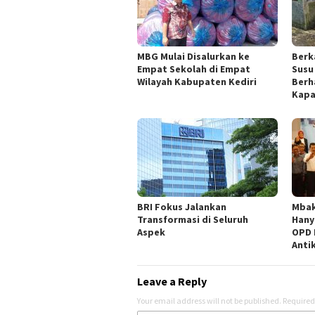
MBG Mulai Disalurkan ke
Berk
Empat Sekolah di Empat
Susu
Wilayah Kabupaten Kediri
Berh
Kapa
BRI Fokus Jalankan
Mbak
Transformasi di Seluruh
Hany
Aspek
OPD 
Anti
Leave a Reply
Your email address will not be published.
Required