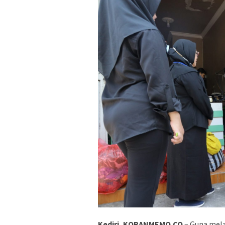
Kediri, KORANMEMO.CO
– Guna mel