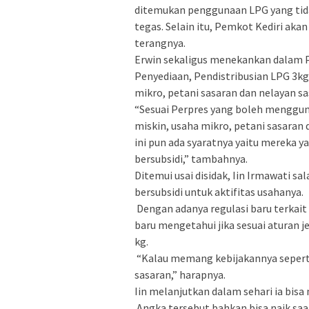
ditemukan penggunaan LPG yang tidak
tegas. Selain itu, Pemkot Kediri ak
terangnya.
Erwin sekaligus menekankan dalam 
Penyediaan, Pendistribusian LPG 3k
mikro, petani sasaran dan nelayan sa
“Sesuai Perpres yang boleh menggu
miskin, usaha mikro, petani sasaran 
ini pun ada syaratnya yaitu mereka
bersubsidi,” tambahnya.
Ditemui usai disidak, Iin Irmawati 
bersubsidi untuk aktifitas usahanya.
Dengan adanya regulasi baru terkai
baru mengetahui jika sesuai aturan 
kg.
“Kalau memang kebijakannya seperti
sasaran,” harapnya.
Iin melanjutkan dalam sehari ia bis
Angka tersebut bahkan bisa naik saat