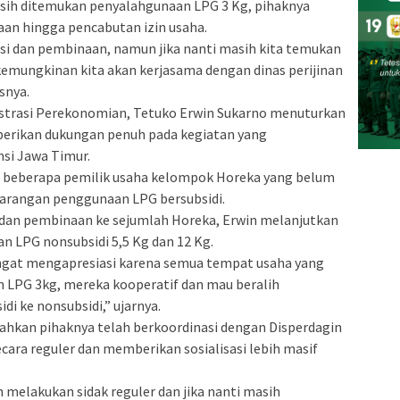
masih ditemukan penyalahgunaan LPG 3 Kg, pihaknya
an hingga pencabutan izin usaha.
sasi dan pembinaan, namun jika nanti masih kita temukan
emungkinan kita akan kerjasama dengan dinas perijinan
snya.
istrasi Perekonomian, Tetuko Erwin Sukarno menuturkan
rikan dukungan penuh pada kegiatan yang
si Jawa Timur.
da beberapa pemilik usaha kelompok Horeka yang belum
larangan penggunaan LPG bersubsidi.
i dan pembinaan ke sejumlah Horeka, Erwin melanjutkan
n LPG nonsubsidi 5,5 Kg dan 12 Kg.
sangat mengapresiasi karena semua tempat usaha yang
 LPG 3kg, mereka kooperatif dan mau beralih
i ke nonsubsidi,” ujarnya.
ahkan pihaknya telah berkoordinasi dengan Disperdagin
cara reguler dan memberikan sosialisasi lebih masif
melakukan sidak reguler dan jika nanti masih