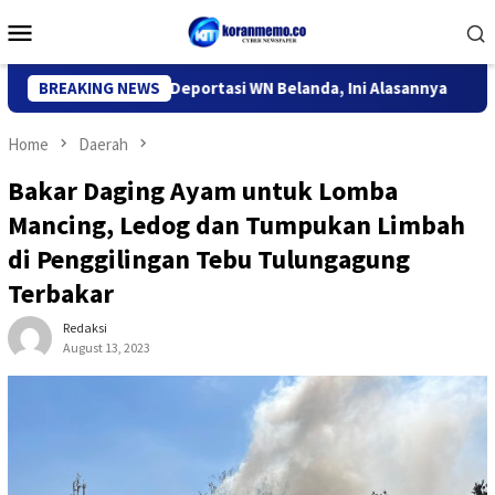
Skip
Mobile
to
Menu
content
grasi Kediri Deportasi WN Belanda, Ini Alasannya
BREAKING NEWS
9 Desa 
Home
Daerah
Bakar Daging Ayam untuk Lomba
Mancing, Ledog dan Tumpukan Limbah
di Penggilingan Tebu Tulungagung
Terbakar
Redaksi
August 13, 2023