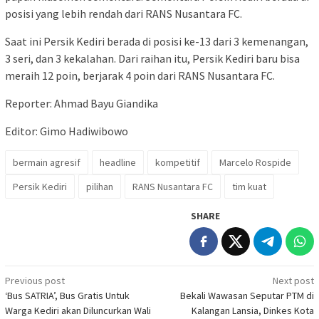
posisi yang lebih rendah dari RANS Nusantara FC.
Saat ini Persik Kediri berada di posisi ke-13 dari 3 kemenangan,
3 seri, dan 3 kekalahan. Dari raihan itu, Persik Kediri baru bisa
meraih 12 poin, berjarak 4 poin dari RANS Nusantara FC.
Reporter: Ahmad Bayu Giandika
Editor: Gimo Hadiwibowo
bermain agresif
headline
kompetitif
Marcelo Rospide
Persik Kediri
pilihan
RANS Nusantara FC
tim kuat
SHARE
Post
Previous post
Next post
‘Bus SATRIA’, Bus Gratis Untuk
Bekali Wawasan Seputar PTM di
navigation
Warga Kediri akan Diluncurkan Wali
Kalangan Lansia, Dinkes Kota