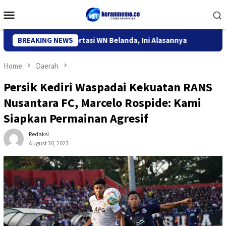
Skip
Mobile
to
Menu
content
i Kediri Deportasi WN Belanda, Ini Alasannya
BREAKING NEWS
9 Desa di 6 
Home
Daerah
Persik Kediri Waspadai Kekuatan RANS
Nusantara FC, Marcelo Rospide: Kami
Siapkan Permainan Agresif
Redaksi
August 30, 2023