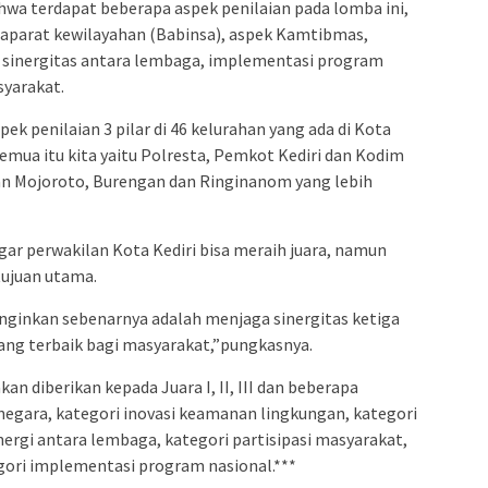
hwa terdapat beberapa aspek penilaian pada lomba ini,
 aparat kewilayahan (Babinsa), aspek Kamtibmas,
 sinergitas antara lembaga, implementasi program
syarakat.
ek penilaian 3 pilar di 46 kelurahan yang ada di Kota
 semua itu kita yaitu Polresta, Pemkot Kediri dan Kodim
han Mojoroto, Burengan dan Ringinanom yang lebih
ar perwakilan Kota Kediri bisa meraih juara, namun
ujuan utama.
nginkan sebenarnya adalah menjaga sinergitas ketiga
ang terbaik bagi masyarakat,”pungkasnya.
an diberikan kepada Juara I, II, III dan beberapa
a negara, kategori inovasi keamanan lingkungan, kategori
inergi antara lembaga, kategori partisipasi masyarakat,
gori implementasi program nasional.***