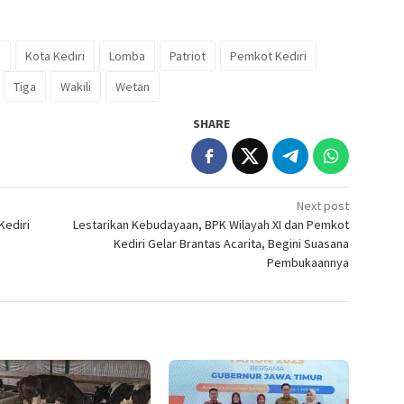
n
Kota Kediri
Lomba
Patriot
Pemkot Kediri
Tiga
Wakili
Wetan
SHARE
Next post
Kediri
Lestarikan Kebudayaan, BPK Wilayah XI dan Pemkot
Kediri Gelar Brantas Acarita, Begini Suasana
Pembukaannya