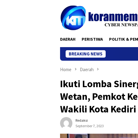
Skip
to
content
DAERAH
PERISTIWA
POLITIK & PE
BREAKING NEWS
Home
Daerah
Ikuti Lomba Sinerg
Wetan, Pemkot Ked
Wakili Kota Kediri
Redaksi
September 7, 2023