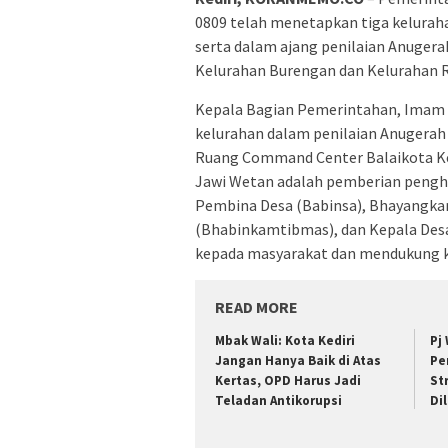
0809 telah menetapkan tiga kelurahan
serta dalam ajang penilaian Anugera
Kelurahan Burengan dan Kelurahan 
Kepala Bagian Pemerintahan, Imam M
kelurahan dalam penilaian Anugerah 
Ruang Command Center Balaikota Ke
Jawi Wetan adalah pemberian penghar
Pembina Desa (Babinsa), Bhayangka
(Bhabinkamtibmas), dan Kepala Desa
kepada masyarakat dan mendukung k
READ MORE
Mbak Wali: Kota Kediri
Pj
Jangan Hanya Baik di Atas
Pe
Kertas, OPD Harus Jadi
St
Teladan Antikorupsi
Di