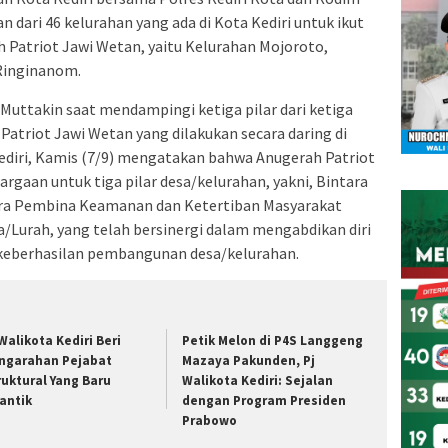
 dari 46 kelurahan yang ada di Kota Kediri untuk ikut
h Patriot Jawi Wetan, yaitu Kelurahan Mojoroto,
Ringinanom.
uttakin saat mendampingi ketiga pilar dari ketiga
Patriot Jawi Wetan yang dilakukan secara daring di
diri, Kamis (7/9) mengatakan bahwa Anugerah Patriot
gaan untuk tiga pilar desa/kelurahan, yakni, Bintara
ra Pembina Keamanan dan Ketertiban Masyarakat
/Lurah, yang telah bersinergi dalam mengabdikan diri
eberhasilan pembangunan desa/kelurahan.
 Walikota Kediri Beri
Petik Melon di P4S Langgeng
ngarahan Pejabat
Mazaya Pakunden, Pj
ruktural Yang Baru
Walikota Kediri: Sejalan
lantik
dengan Program Presiden
Prabowo