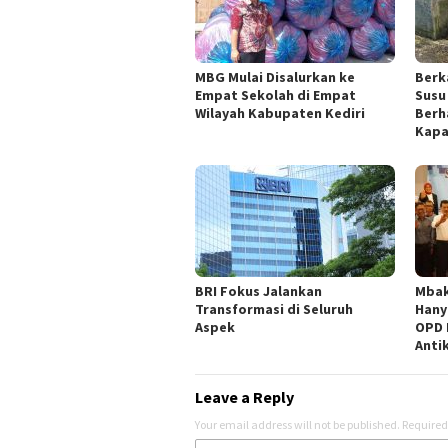
MBG Mulai Disalurkan ke
Berk
Empat Sekolah di Empat
Susu
Wilayah Kabupaten Kediri
Berh
Kapa
BRI Fokus Jalankan
Mbak
Transformasi di Seluruh
Hany
Aspek
OPD 
Anti
Leave a Reply
Your email address will not be published.
Required