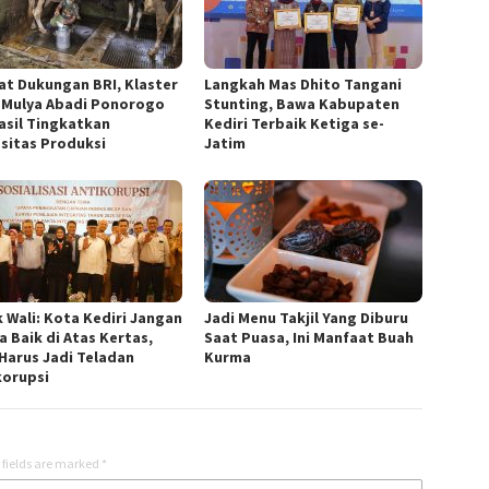
at Dukungan BRI, Klaster
Langkah Mas Dhito Tangani
 Mulya Abadi Ponorogo
Stunting, Bawa Kabupaten
asil Tingkatkan
Kediri Terbaik Ketiga se-
sitas Produksi
Jatim
 Wali: Kota Kediri Jangan
Jadi Menu Takjil Yang Diburu
a Baik di Atas Kertas,
Saat Puasa, Ini Manfaat Buah
Harus Jadi Teladan
Kurma
korupsi
 fields are marked
*