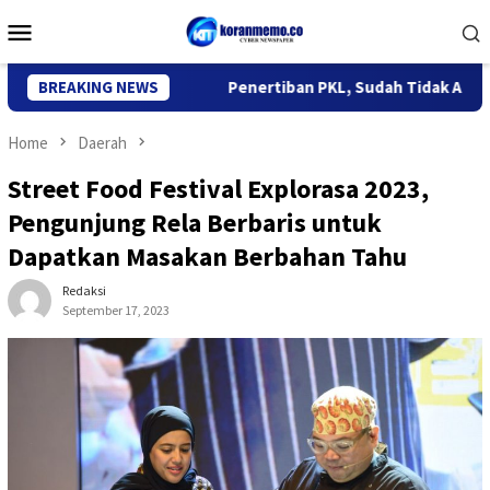
Skip
Mobile
to
Menu
content
 Kekeringan
BREAKING NEWS
Penertiban PKL, Sudah Tidak Ada yang Berju
Home
Daerah
Street Food Festival Explorasa 2023,
Pengunjung Rela Berbaris untuk
Dapatkan Masakan Berbahan Tahu
Redaksi
September 17, 2023