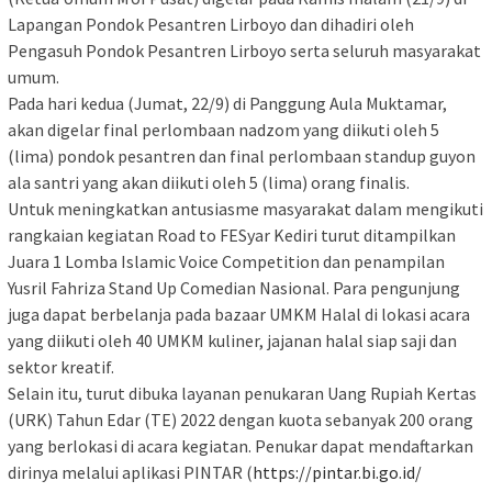
Lapangan Pondok Pesantren Lirboyo dan dihadiri oleh
Pengasuh Pondok Pesantren Lirboyo serta seluruh masyarakat
umum.
Pada hari kedua (Jumat, 22/9) di Panggung Aula Muktamar,
akan digelar final perlombaan nadzom yang diikuti oleh 5
(lima) pondok pesantren dan final perlombaan standup guyon
ala santri yang akan diikuti oleh 5 (lima) orang finalis.
Untuk meningkatkan antusiasme masyarakat dalam mengikuti
rangkaian kegiatan Road to FESyar Kediri turut ditampilkan
Juara 1 Lomba Islamic Voice Competition dan penampilan
Yusril Fahriza Stand Up Comedian Nasional. Para pengunjung
juga dapat berbelanja pada bazaar UMKM Halal di lokasi acara
yang diikuti oleh 40 UMKM kuliner, jajanan halal siap saji dan
sektor kreatif.
Selain itu, turut dibuka layanan penukaran Uang Rupiah Kertas
(URK) Tahun Edar (TE) 2022 dengan kuota sebanyak 200 orang
yang berlokasi di acara kegiatan. Penukar dapat mendaftarkan
dirinya melalui aplikasi PINTAR (
https://pintar.bi.go.id/