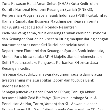
Zona Kawasan Halal Aman Sehat (KHAS) Kota Kediri oleh
Komite Nasional Ekonomi Keuangan Syariah (KNEKS),
Penyerahan Program Sosial Bank Indonesia (PSBI) Kotak Infaq
Ramah Rupiah, dan Business Matching pembiayaan senilai
Rp736 juta kepada 2 (dua) Pondok Pesantren.
Pada hari yang sama, turut diselenggarakan Webinar Ekonomi
dan Keuangan Syariah baik secara luring maupun daring dengan
narasumber atas nama Siti Nurfalinda selaku Analis
Departemen Ekonomi dan Keuangan Syariah Bank Indonesia,
Ahmad Faris Idrisa selaku BPIH Majelis Ulama Indonesia dan
Deffri Maulana selaku Pengawas Perbankan Otoritas Jasa
Keuangan Kediri.
Webinar dapat diikuti masyarakat umum secara daring atau
livestreaming melalui aplikasi Zoom dan Youtube Bank
Indonesia Kediri.
Sebagai puncak kegiatan Road to FESyar, Tabligh Akbar
bersama Habib Zaid Bin Yahya (Direktur Lembaga Studi &
Penelitian An Nur, Tarim, Yaman) dan KH. Anwar Iskandar
(Ketua Umum MUI Pusat) digelar pada Kamis malam (21/9) di