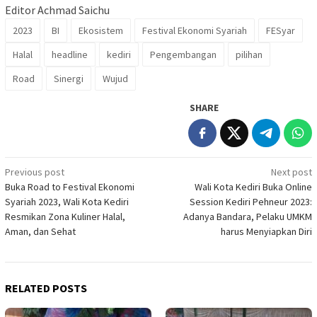
Editor Achmad Saichu
2023
BI
Ekosistem
Festival Ekonomi Syariah
FESyar
Halal
headline
kediri
Pengembangan
pilihan
Road
Sinergi
Wujud
SHARE
Post
Previous post
Next post
Buka Road to Festival Ekonomi
Wali Kota Kediri Buka Online
navigation
Syariah 2023, Wali Kota Kediri
Session Kediri Pehneur 2023:
Resmikan Zona Kuliner Halal,
Adanya Bandara, Pelaku UMKM
Aman, dan Sehat
harus Menyiapkan Diri
RELATED POSTS