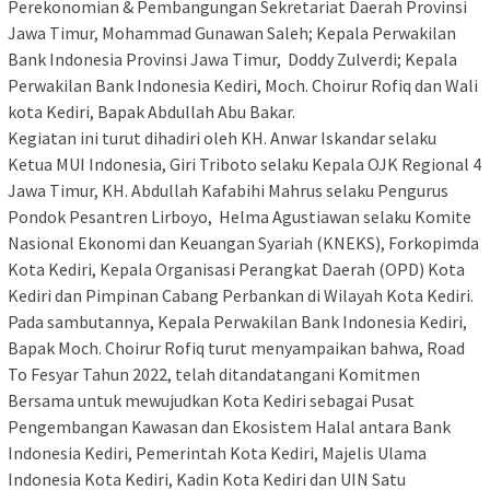
Perekonomian & Pembangungan Sekretariat Daerah Provinsi
Jawa Timur, Mohammad Gunawan Saleh; Kepala Perwakilan
Bank Indonesia Provinsi Jawa Timur, Doddy Zulverdi; Kepala
Perwakilan Bank Indonesia Kediri, Moch. Choirur Rofiq dan Wali
kota Kediri, Bapak Abdullah Abu Bakar.
Kegiatan ini turut dihadiri oleh KH. Anwar Iskandar selaku
Ketua MUI Indonesia, Giri Triboto selaku Kepala OJK Regional 4
Jawa Timur, KH. Abdullah Kafabihi Mahrus selaku Pengurus
Pondok Pesantren Lirboyo, Helma Agustiawan selaku Komite
Nasional Ekonomi dan Keuangan Syariah (KNEKS), Forkopimda
Kota Kediri, Kepala Organisasi Perangkat Daerah (OPD) Kota
Kediri dan Pimpinan Cabang Perbankan di Wilayah Kota Kediri.
Pada sambutannya, Kepala Perwakilan Bank Indonesia Kediri,
Bapak Moch. Choirur Rofiq turut menyampaikan bahwa, Road
To Fesyar Tahun 2022, telah ditandatangani Komitmen
Bersama untuk mewujudkan Kota Kediri sebagai Pusat
Pengembangan Kawasan dan Ekosistem Halal antara Bank
Indonesia Kediri, Pemerintah Kota Kediri, Majelis Ulama
Indonesia Kota Kediri, Kadin Kota Kediri dan UIN Satu