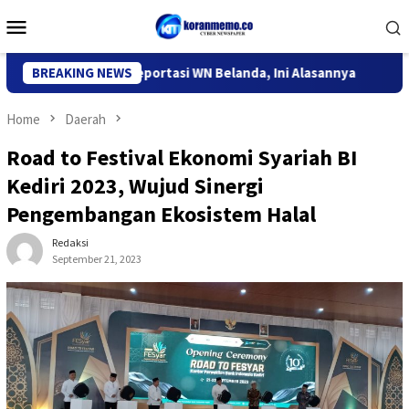
Skip
Mobile
to
Menu
content
asi Kediri Deportasi WN Belanda, Ini Alasannya
BREAKING NEWS
9 Desa di
Home
Daerah
Road to Festival Ekonomi Syariah BI
Kediri 2023, Wujud Sinergi
Pengembangan Ekosistem Halal
Redaksi
September 21, 2023