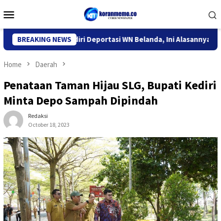
Skip
Mobile
to
Menu
content
 Imigrasi Kediri Deportasi WN Belanda, Ini Alasannya
BREAKING NEWS
9 De
Home
Daerah
Penataan Taman Hijau SLG, Bupati Kediri
Minta Depo Sampah Dipindah
Redaksi
October 18, 2023