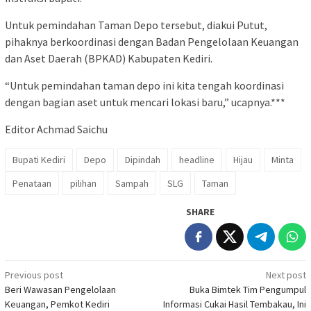
Untuk pemindahan Taman Depo tersebut, diakui Putut,
pihaknya berkoordinasi dengan Badan Pengelolaan Keuangan
dan Aset Daerah (BPKAD) Kabupaten Kediri.
“Untuk pemindahan taman depo ini kita tengah koordinasi
dengan bagian aset untuk mencari lokasi baru,” ucapnya.***
Editor Achmad Saichu
Bupati Kediri
Depo
Dipindah
headline
Hijau
Minta
Penataan
pilihan
Sampah
SLG
Taman
SHARE
Post
Previous post
Next post
Beri Wawasan Pengelolaan
Buka Bimtek Tim Pengumpul
navigation
Keuangan, Pemkot Kediri
Informasi Cukai Hasil Tembakau, Ini