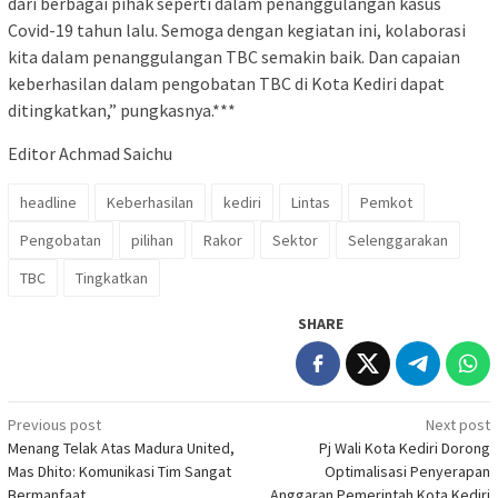
dari berbagai pihak seperti dalam penanggulangan kasus
Covid-19 tahun lalu. Semoga dengan kegiatan ini, kolaborasi
kita dalam penanggulangan TBC semakin baik. Dan capaian
keberhasilan dalam pengobatan TBC di Kota Kediri dapat
ditingkatkan,” pungkasnya.***
Editor Achmad Saichu
headline
Keberhasilan
kediri
Lintas
Pemkot
Pengobatan
pilihan
Rakor
Sektor
Selenggarakan
TBC
Tingkatkan
SHARE
Post
Previous post
Next post
Menang Telak Atas Madura United,
Pj Wali Kota Kediri Dorong
navigation
Mas Dhito: Komunikasi Tim Sangat
Optimalisasi Penyerapan
Bermanfaat
Anggaran Pemerintah Kota Kediri