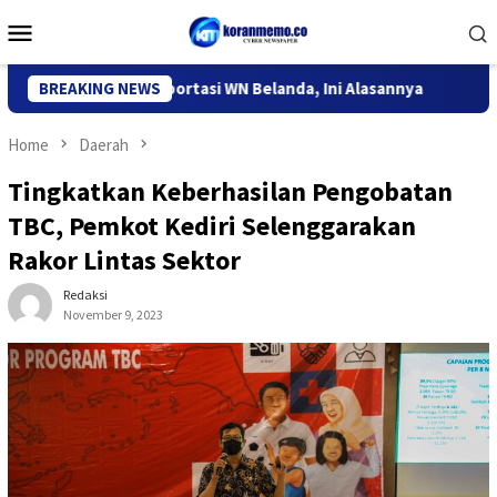
Skip
Mobile
to
Menu
content
si Kediri Deportasi WN Belanda, Ini Alasannya
BREAKING NEWS
9 Desa di 
Home
Daerah
Tingkatkan Keberhasilan Pengobatan
TBC, Pemkot Kediri Selenggarakan
Rakor Lintas Sektor
Redaksi
November 9, 2023