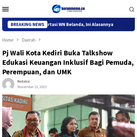
Skip
Mobile
to
Menu
content
 Kediri Deportasi WN Belanda, Ini Alasannya
BREAKING NEWS
9 Desa di 6 
Home
Daerah
Pj Wali Kota Kediri Buka Talkshow
Edukasi Keuangan Inklusif Bagi Pemuda,
Perempuan, dan UMK
Redaksi
November 13, 2023