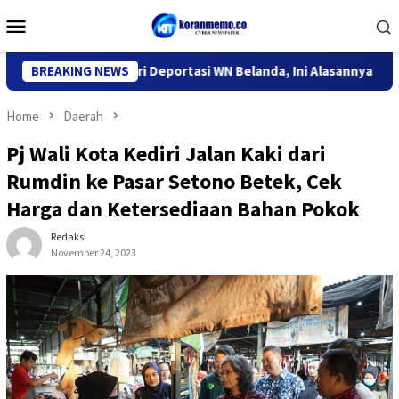
Skip
Mobile
to
Menu
content
Imigrasi Kediri Deportasi WN Belanda, Ini Alasannya
BREAKING NEWS
9 Des
Home
Daerah
Pj Wali Kota Kediri Jalan Kaki dari
Rumdin ke Pasar Setono Betek, Cek
Harga dan Ketersediaan Bahan Pokok
Redaksi
November 24, 2023