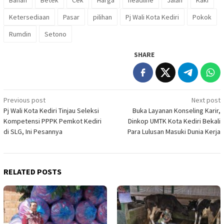
Bahan
Betek
Cek
Harga
headline
Jalan
Kaki
Ketersediaan
Pasar
pilihan
Pj Wali Kota Kediri
Pokok
Rumdin
Setono
SHARE
Post
Previous post
Next post
Pj Wali Kota Kediri Tinjau Seleksi
Buka Layanan Konseling Karir,
navigation
Kompetensi PPPK Pemkot Kediri
Dinkop UMTK Kota Kediri Bekali
di SLG, Ini Pesannya
Para Lulusan Masuki Dunia Kerja
RELATED POSTS