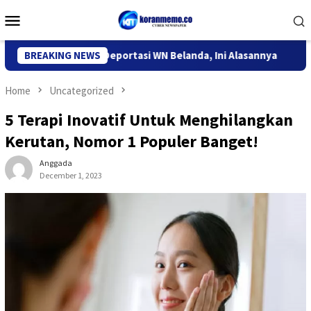
Skip
Mobile
to
Menu
content
grasi Kediri Deportasi WN Belanda, Ini Alasannya
BREAKING NEWS
9 Desa 
Home
Uncategorized
5 Terapi Inovatif Untuk Menghilangkan
Kerutan, Nomor 1 Populer Banget!
Anggada
December 1, 2023