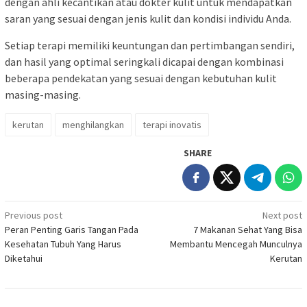
dengan ahli kecantikan atau dokter kulit untuk mendapatkan
saran yang sesuai dengan jenis kulit dan kondisi individu Anda.
Setiap terapi memiliki keuntungan dan pertimbangan sendiri,
dan hasil yang optimal seringkali dicapai dengan kombinasi
beberapa pendekatan yang sesuai dengan kebutuhan kulit
masing-masing.
kerutan
menghilangkan
terapi inovatis
SHARE
Post
Previous post
Next post
Peran Penting Garis Tangan Pada
7 Makanan Sehat Yang Bisa
navigation
Kesehatan Tubuh Yang Harus
Membantu Mencegah Munculnya
Diketahui
Kerutan