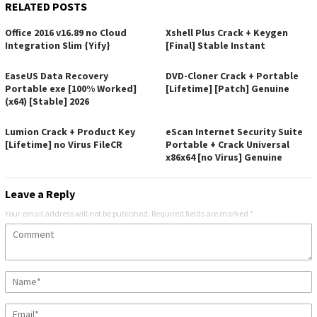
RELATED POSTS
Office 2016 v16.89 no Cloud
Xshell Plus Crack + Keygen
Integration Slim {Yify}
[Final] Stable Instant
EaseUS Data Recovery
DVD-Cloner Crack + Portable
Portable exe [100% Worked]
[Lifetime] [Patch] Genuine
(x64) [Stable] 2026
Lumion Crack + Product Key
eScan Internet Security Suite
[Lifetime] no Virus FileCR
Portable + Crack Universal
x86x64 [no Virus] Genuine
Leave a Reply
Your email address will not be published.
Required fields are marked
*