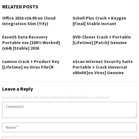
RELATED POSTS
Office 2016 v16.89 no Cloud
Xshell Plus Crack + Keygen
Integration Slim {Yify}
[Final] Stable Instant
EaseUS Data Recovery
DVD-Cloner Crack + Portable
Portable exe [100% Worked]
[Lifetime] [Patch] Genuine
(x64) [Stable] 2026
Lumion Crack + Product Key
eScan Internet Security Suite
[Lifetime] no Virus FileCR
Portable + Crack Universal
x86x64 [no Virus] Genuine
Leave a Reply
Your email address will not be published.
Required fields are marked
*