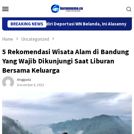
Skip
Mobile
to
Menu
content
r Imigrasi Kediri Deportasi WN Belanda, Ini Alasannya
BREAKING NEWS
9 
Home
Uncategorized
5 Rekomendasi Wisata Alam di Bandung
Yang Wajib Dikunjungi Saat Liburan
Bersama Keluarga
Anggada
December 4, 2023