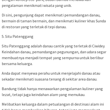
pengalaman menikmati wisata yang unik.
Di sini, pengunjung dapat menikmati pemandangan danau,
bermain di taman bermain, dan menikmati kuliner khas Sunda
di restoran yang terletak di tepi danau.
5. Situ Patenggang
Situ Patenggang adalah danau cantik yang terletak di Ciwidey.
Keindahan danau, pemandangan pegunungan, dan udara segar
membuatnya menjadi tempat yang sempurna untuk berlibur
bersama keluarga.
Anda dapat menyewa perahu untuk menjelajahi danau atau
sekadar menikmati suasana tenang di sekitar area danau.
Bandung tidak hanya menawarkan pengalaman kuliner yang
lezat, tetapi juga keindahan alam yang memukau.
Melibatkan keluarga dalam petualangan di destinasi alam ini