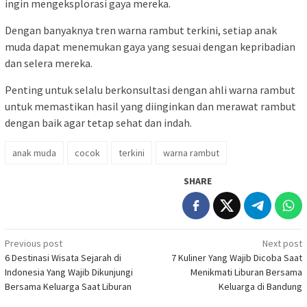
ingin mengeksplorasi gaya mereka.
Dengan banyaknya tren warna rambut terkini, setiap anak
muda dapat menemukan gaya yang sesuai dengan kepribadian
dan selera mereka.
Penting untuk selalu berkonsultasi dengan ahli warna rambut
untuk memastikan hasil yang diinginkan dan merawat rambut
dengan baik agar tetap sehat dan indah.
anak muda
cocok
terkini
warna rambut
SHARE
Post
Previous post
Next post
6 Destinasi Wisata Sejarah di
7 Kuliner Yang Wajib Dicoba Saat
navigation
Indonesia Yang Wajib Dikunjungi
Menikmati Liburan Bersama
Bersama Keluarga Saat Liburan
Keluarga di Bandung