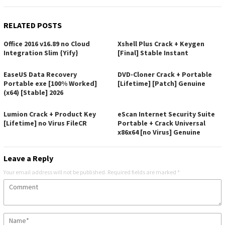
RELATED POSTS
Office 2016 v16.89 no Cloud
Xshell Plus Crack + Keygen
Integration Slim {Yify}
[Final] Stable Instant
EaseUS Data Recovery
DVD-Cloner Crack + Portable
Portable exe [100% Worked]
[Lifetime] [Patch] Genuine
(x64) [Stable] 2026
Lumion Crack + Product Key
eScan Internet Security Suite
[Lifetime] no Virus FileCR
Portable + Crack Universal
x86x64 [no Virus] Genuine
Leave a Reply
Your email address will not be published.
Required fields are marked
*