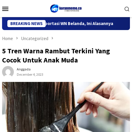
Skip
Mobile
to
Menu
content
grasi Kediri Deportasi WN Belanda, Ini Alasannya
BREAKING NEWS
9 Desa d
Home
Uncategorized
5 Tren Warna Rambut Terkini Yang
Cocok Untuk Anak Muda
Anggada
December 4, 2023