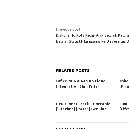
Post
Previous post
Diskominfo Kota Kediri Ajak Seluruh Kelur
navigation
Belajar Statistik Langsung ke Universitas 
RELATED POSTS
Office 2016 v16.89 no Cloud
Xshe
Integration Slim {Yify}
[Fina
DVD-Cloner Crack + Portable
Lumi
[Lifetime] [Patch] Genuine
[Life
Leave a Reply