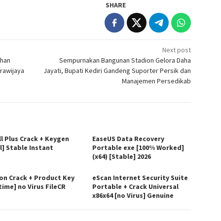
SHARE
Next post
ahan
Sempurnakan Bangunan Stadion Gelora Daha
Brawijaya
Jayati, Bupati Kediri Gandeng Suporter Persik dan
Manajemen Persedikab
ll Plus Crack + Keygen
EaseUS Data Recovery
l] Stable Instant
Portable exe [100% Worked]
(x64) [Stable] 2026
on Crack + Product Key
eScan Internet Security Suite
time] no Virus FileCR
Portable + Crack Universal
x86x64 [no Virus] Genuine