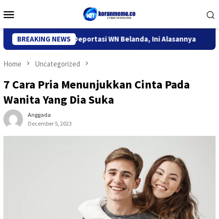
Skip
Mobile
to
Menu
content
igrasi Kediri Deportasi WN Belanda, Ini Alasannya
BREAKING NEWS
9 Desa 
Home
Uncategorized
7 Cara Pria Menunjukkan Cinta Pada
Wanita Yang Dia Suka
Anggada
December 5, 2023