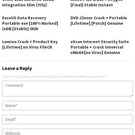
Integration Slim {Yify}
[Final] Stable Instant
EaseUS Data Recovery
DVD-Cloner Crack + Portable
Portable exe [100% Worked]
[Lifetime] [Patch] Genuine
(x64) [Stable] 2026
Lumion Crack + Product Key
eScan Internet Security Suite
[Lifetime] no Virus FileCR
Portable + Crack Universal
x86x64 [no Virus] Genuine
Leave a Reply
Your email address will not be published.
Required fields are marked
*