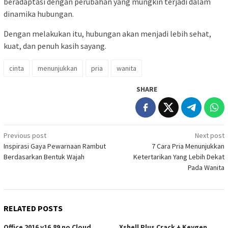
beradaptasi dengan perubahan yang mungkin terjadi dalam
dinamika hubungan.
Dengan melakukan itu, hubungan akan menjadi lebih sehat,
kuat, dan penuh kasih sayang.
cinta
menunjukkan
pria
wanita
SHARE
Post
Previous post
Next post
Inspirasi Gaya Pewarnaan Rambut
7 Cara Pria Menunjukkan
navigation
Berdasarkan Bentuk Wajah
Ketertarikan Yang Lebih Dekat
Pada Wanita
RELATED POSTS
Office 2016 v16.89 no Cloud
Xshell Plus Crack + Keygen