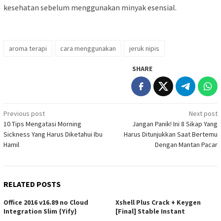
kesehatan sebelum menggunakan minyak esensial.
aroma terapi
cara menggunakan
jeruk nipis
SHARE
Post
Previous post
Next post
10 Tips Mengatasi Morning
Jangan Panik! Ini 8 Sikap Yang
navigation
Sickness Yang Harus Diketahui Ibu
Harus Ditunjukkan Saat Bertemu
Hamil
Dengan Mantan Pacar
RELATED POSTS
Office 2016 v16.89 no Cloud
Xshell Plus Crack + Keygen
Integration Slim {Yify}
[Final] Stable Instant