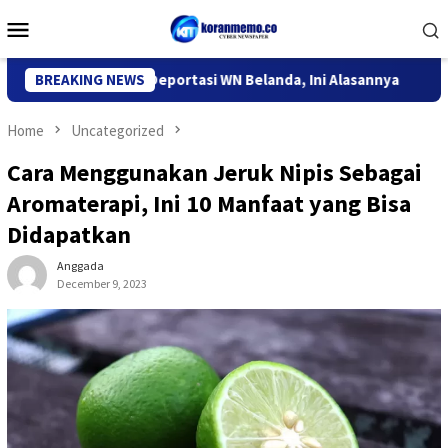
Skip
Mobile
to
Menu
content
migrasi Kediri Deportasi WN Belanda, Ini Alasannya
BREAKING NEWS
9 Desa
Home
Uncategorized
Cara Menggunakan Jeruk Nipis Sebagai
Aromaterapi, Ini 10 Manfaat yang Bisa
Didapatkan
Anggada
December 9, 2023