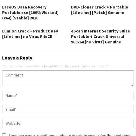
EaseUS Data Recovery
DVD-Cloner Crack + Portable
Portable exe [100% Worked]
[Lifetime] [Patch] Genuine
(x64) [Stable] 2026
Lumion Crack + Product Key
eScan Internet Security Suite
[Lifetime] no Virus FileCR
Portable + Crack Universal
x86x64 [no Virus] Genuine
Leave a Reply
Your email address will not be published.
Required fields are marked
*
Save my name, email, and website in this browser for the next time I