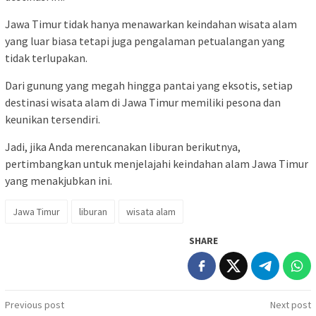
Jawa Timur tidak hanya menawarkan keindahan wisata alam
yang luar biasa tetapi juga pengalaman petualangan yang
tidak terlupakan.
Dari gunung yang megah hingga pantai yang eksotis, setiap
destinasi wisata alam di Jawa Timur memiliki pesona dan
keunikan tersendiri.
Jadi, jika Anda merencanakan liburan berikutnya,
pertimbangkan untuk menjelajahi keindahan alam Jawa Timur
yang menakjubkan ini.
Jawa Timur
liburan
wisata alam
SHARE
Post
Previous post
Next post