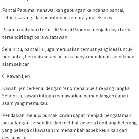
Pantai Papuma menawarkan gabungan keindahan pantai,
tebing karang, dan pepohonan cemara yang eksotis.
Pesona matahari terbit di Pantai Papuma menjadi daya tarik
tersendiri bagi para wisatawan.
Selain itu, pantai ini juga merupakan tempat yang ideal untuk
bersantai, bermain selancar, atau hanya menikmati keindahan
alam sekitar.
6. Kawah Ijen
Kawah Ijen terkenal dengan fenomena blue fire yang langka.
Selain itu, kawah ini juga menawarkan pemandangan danau
asam yang memukau.
Pendakian menuju puncak kawah dapat menjadi pengalaman
petualangan tersendiri, dan melihat pekerja tambang belerang
yang bekerja di kawasan ini menambah aspek keunikan dari
destinasi ini.