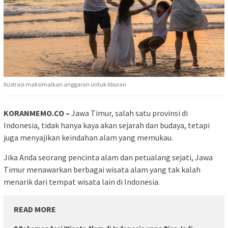
Ilustrasi maksimalkan anggaran untuk liburan
KORANMEMO.CO –
Jawa Timur, salah satu provinsi di
Indonesia, tidak hanya kaya akan sejarah dan budaya, tetapi
juga menyajikan keindahan alam yang memukau.
Jika Anda seorang pencinta alam dan petualang sejati, Jawa
Timur menawarkan berbagai wisata alam yang tak kalah
menarik dari tempat wisata lain di Indonesia.
READ MORE