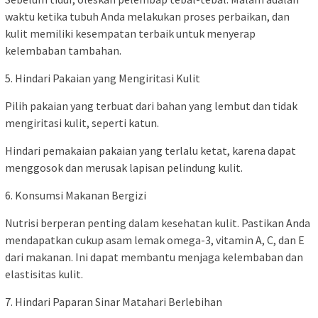
waktu ketika tubuh Anda melakukan proses perbaikan, dan
kulit memiliki kesempatan terbaik untuk menyerap
kelembaban tambahan.
5. Hindari Pakaian yang Mengiritasi Kulit
Pilih pakaian yang terbuat dari bahan yang lembut dan tidak
mengiritasi kulit, seperti katun.
Hindari pemakaian pakaian yang terlalu ketat, karena dapat
menggosok dan merusak lapisan pelindung kulit.
6. Konsumsi Makanan Bergizi
Nutrisi berperan penting dalam kesehatan kulit. Pastikan Anda
mendapatkan cukup asam lemak omega-3, vitamin A, C, dan E
dari makanan. Ini dapat membantu menjaga kelembaban dan
elastisitas kulit.
7. Hindari Paparan Sinar Matahari Berlebihan