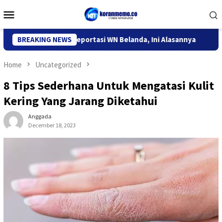
Skip
Mobile
to
Menu
content
grasi Kediri Deportasi WN Belanda, Ini Alasannya
BREAKING NEWS
9 Desa 
Home
Uncategorized
8 Tips Sederhana Untuk Mengatasi Kulit
Kering Yang Jarang Diketahui
Anggada
December 18, 2023