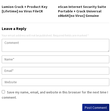
Lumion Crack + Product Key
eScan Internet Security Suite
[Lifetime] no Virus FileCR
Portable + Crack Universal
x86x64 [no Virus] Genuine
Leave a Reply
Your email address will not be published.
Required fields are marked
*
Save my name, email, and website in this browser for the next time I
comment.