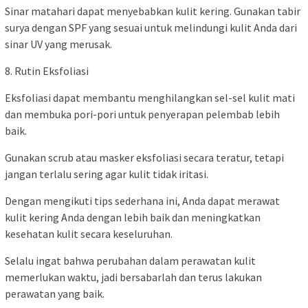
Sinar matahari dapat menyebabkan kulit kering. Gunakan tabir
surya dengan SPF yang sesuai untuk melindungi kulit Anda dari
sinar UV yang merusak.
8. Rutin Eksfoliasi
Eksfoliasi dapat membantu menghilangkan sel-sel kulit mati
dan membuka pori-pori untuk penyerapan pelembab lebih
baik.
Gunakan scrub atau masker eksfoliasi secara teratur, tetapi
jangan terlalu sering agar kulit tidak iritasi.
Dengan mengikuti tips sederhana ini, Anda dapat merawat
kulit kering Anda dengan lebih baik dan meningkatkan
kesehatan kulit secara keseluruhan.
Selalu ingat bahwa perubahan dalam perawatan kulit
memerlukan waktu, jadi bersabarlah dan terus lakukan
perawatan yang baik.