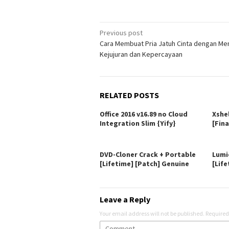
Post
Previous post
Cara Membuat Pria Jatuh Cinta dengan M
navigation
Kejujuran dan Kepercayaan
RELATED POSTS
Office 2016 v16.89 no Cloud
Xshe
Integration Slim {Yify}
[Fina
DVD-Cloner Crack + Portable
Lumi
[Lifetime] [Patch] Genuine
[Life
Leave a Reply
Your email address will not be published.
Required