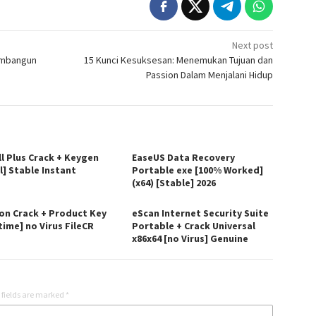
Next post
embangun
15 Kunci Kesuksesan: Menemukan Tujuan dan
Passion Dalam Menjalani Hidup
ll Plus Crack + Keygen
EaseUS Data Recovery
l] Stable Instant
Portable exe [100% Worked]
(x64) [Stable] 2026
on Crack + Product Key
eScan Internet Security Suite
time] no Virus FileCR
Portable + Crack Universal
x86x64 [no Virus] Genuine
 fields are marked
*