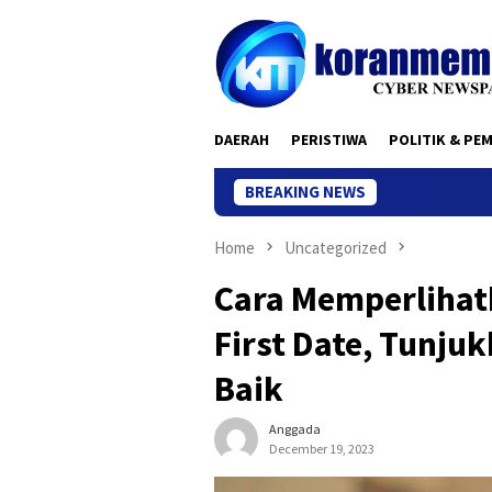
Skip
to
content
DAERAH
PERISTIWA
POLITIK & PE
BREAKING NEWS
Home
Uncategorized
Cara Memperlihatk
First Date, Tunju
Baik
Anggada
December 19, 2023