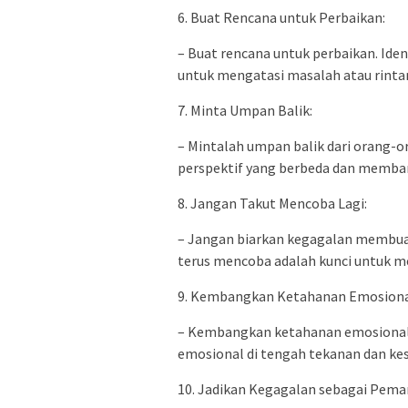
6. Buat Rencana untuk Perbaikan:
– Buat rencana untuk perbaikan. Ide
untuk mengatasi masalah atau rinta
7. Minta Umpan Balik:
– Mintalah umpan balik dari orang-
perspektif yang berbeda dan memban
8. Jangan Takut Mencoba Lagi:
– Jangan biarkan kegagalan membuat
terus mencoba adalah kunci untuk m
9. Kembangkan Ketahanan Emosiona
– Kembangkan ketahanan emosional.
emosional di tengah tekanan dan kes
10. Jadikan Kegagalan sebagai Pema