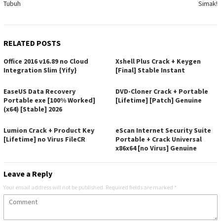
Tubuh
Simak!
RELATED POSTS
Office 2016 v16.89 no Cloud
Xshell Plus Crack + Keygen
Integration Slim {Yify}
[Final] Stable Instant
EaseUS Data Recovery
DVD-Cloner Crack + Portable
Portable exe [100% Worked]
[Lifetime] [Patch] Genuine
(x64) [Stable] 2026
Lumion Crack + Product Key
eScan Internet Security Suite
[Lifetime] no Virus FileCR
Portable + Crack Universal
x86x64 [no Virus] Genuine
Leave a Reply
Your email address will not be published.
Required fields are marked
*