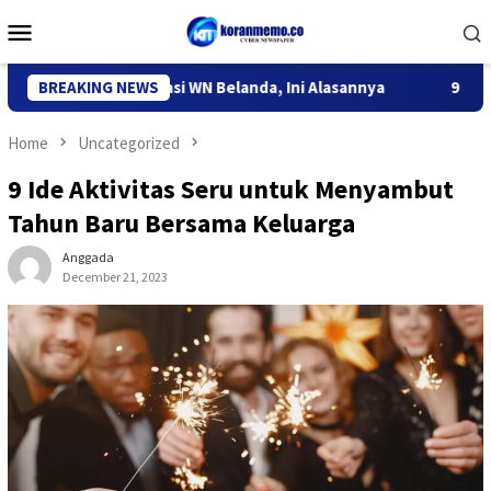
Skip
Mobile
to
Menu
content
Kediri Deportasi WN Belanda, Ini Alasannya
BREAKING NEWS
9 Desa di 6 K
Home
Uncategorized
9 Ide Aktivitas Seru untuk Menyambut
Tahun Baru Bersama Keluarga
Anggada
December 21, 2023